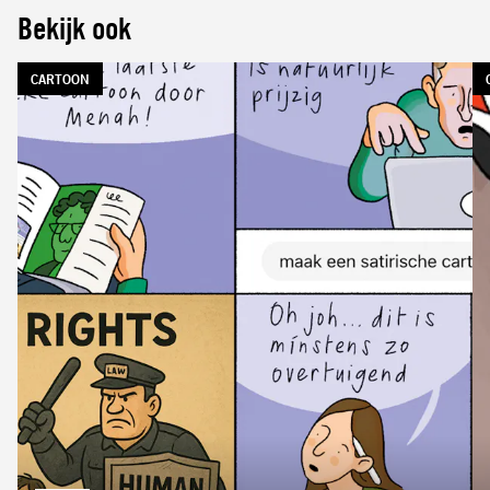
Bekijk ook
TAG:
CARTOON