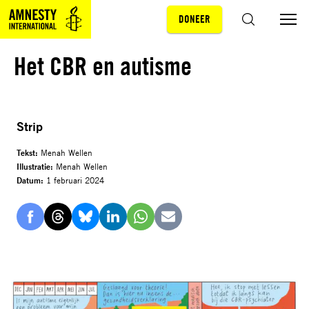
DONEER
Sla navigatie over
ZOEKEN
Het CBR en autisme
Strip
Tekst:
Menah Wellen
Illustratie:
Menah Wellen
Datum:
1 februari 2024
Delen
Delen
Delen
Delen
Delen
Delen
via
via
via
via
via
via
Facebook
Threads
Bluesky
LinkedIn
Whatsapp
E-
mail