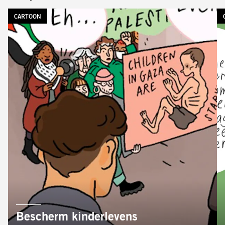
TAG:
CARTOON
AUTEUR:
Bescherm kinderlevens