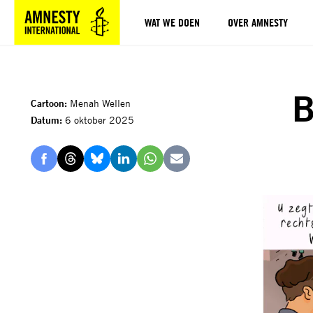
WAT WE DOEN
OVER AMNESTY
Sla navigatie over
B
Cartoon:
Menah Wellen
Datum:
6 oktober 2025
Delen
Delen
Delen
Delen
Delen
Delen
via
via
via
via
via
via
Facebook
Threads
Bluesky
LinkedIn
Whatsapp
E-
mail