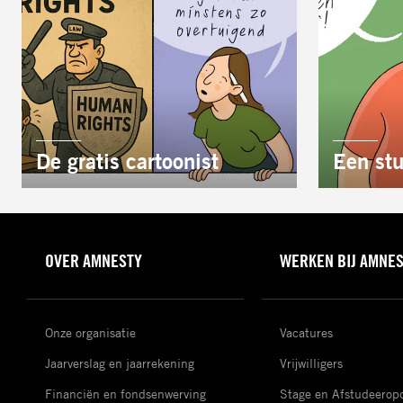
AUTEUR:
AUTEUR:
De gratis cartoonist
Een stu
OVER AMNESTY
WERKEN BIJ AMNE
Onze organisatie
Vacatures
Jaarverslag en jaarrekening
Vrijwilligers
Financiën en fondsenwerving
Stage en Afstudeerop