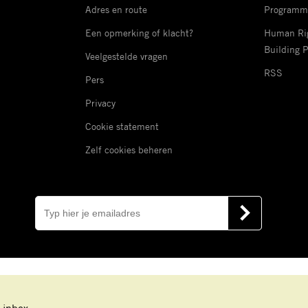
Adres en route
Programm
Een opmerking of klacht?
Human Rig
Building 
Veelgestelde vragen
RSS
Pers
Privacy
Cookie statement
Zelf cookies beheren
E-
mail
VERSTUUR