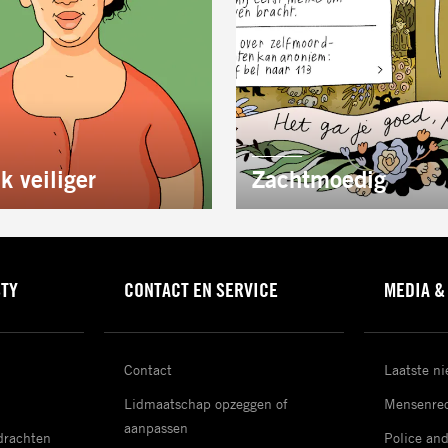
AUTEUR:
k veiliger
Zachtmoedig
STY
CONTACT EN SERVICE
MEDIA &
Contact
Laatste n
Lidmaatschap opzeggen of
Mensenrec
aanpassen
drachten
Police an