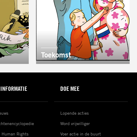
AUTEUR:
Toekomst
 INFORMATIE
DOE MEE
ieuws
Lopende acties
htenencyclopedie
Word vrijwilliger
d Human Rights
Voer actie in de buurt