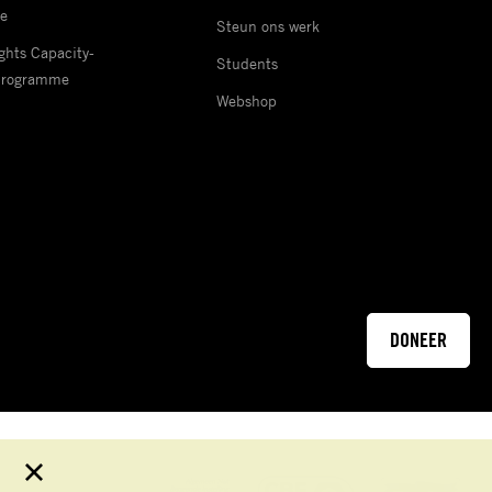
e
Steun ons werk
hts Capacity-
Students
Programme
Webshop
DONEER
Sluit