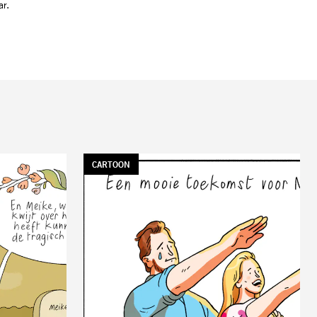
ar.
TAG:
CARTOON