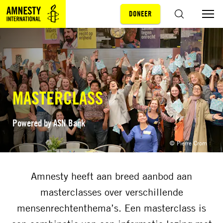
DONEER
Sla navigatie over
ZOEKEN
MASTERCLASS
Powered by ASN Bank
© Pierre Crom
Amnesty heeft aan breed aanbod aan
masterclasses over verschillende
mensenrechtenthema’s. Een masterclass is