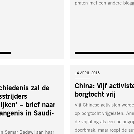
praten met een andere blog
DATUM:
14 APRIL 2015
China: Vijf activis
chiedenis zal de
borgtocht vrij
sstrijders
ijken’ – brief naar
Vijf Chinese activisten wer
angenis in Saudi-
op borgtocht vrijgelaten. Am
de vrijlating als een belangri
doorbraak, maar roept de au
van Samar Badawi aan haar