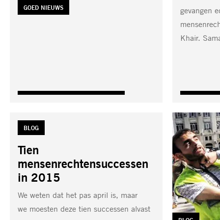
TAG:
GOED NIEUWS
gevangen e
mensenrech
Khair. Sam
TAG:
BLOG
Tien
mensenrechtensuccessen
in 2015
We weten dat het pas april is, maar
we moesten deze tien successen alvast