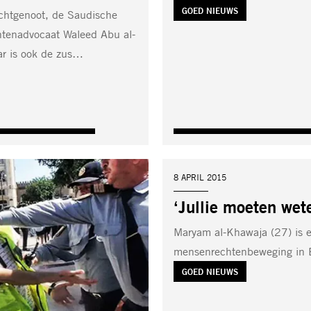
TAG:
GOED NIEUWS
chtgenoot, de Saudische
tenadvocaat Waleed Abu al-
ar is ook de zus…
DATUM:
8 APRIL 2015
‘Jullie moeten wete
Maryam al-Khawaja (27) is 
mensenrechtenbeweging in B
TAG:
GOED NIEUWS