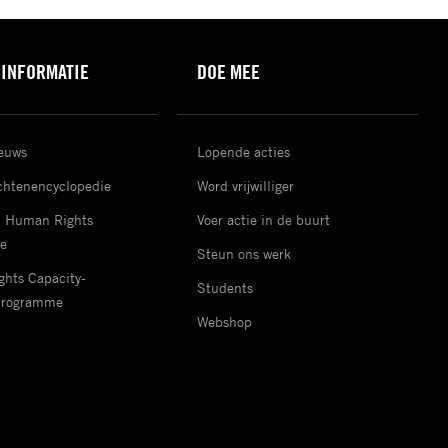
 INFORMATIE
DOE MEE
ieuws
Lopende acties
htenencyclopedie
Word vrijwilliger
d Human Rights
Voer actie in de buurt
e
Steun ons werk
hts Capacity-
Students
Programme
Webshop