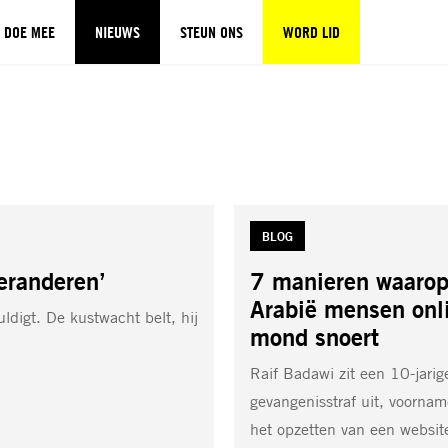
DOE MEE
NIEUWS
STEUN ONS
WORD LID
TAG:
BLOG
veranderen’
7 manieren waarop
Arabië mensen onl
huldigt. De kustwacht belt, hij
mond snoert
Raif Badawi zit een 10-jarig
gevangenisstraf uit, voorname
het opzetten van een websit