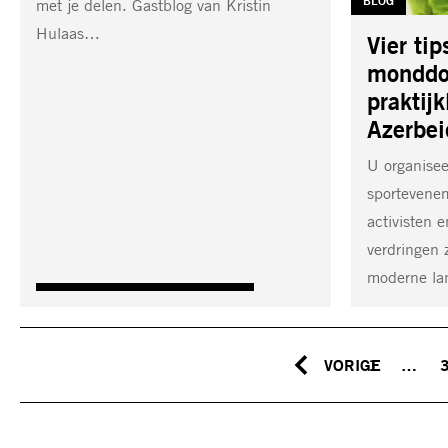
TAG:
BLOG
met je delen. Gastblog van Kristin
Hulaas…
Vier tip
monddo
praktijk
Azerbei
U organisee
sportevenem
activisten
verdringen 
moderne la
VORIGE
1
…