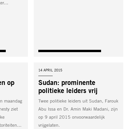
ger…
DATUM:
14 APRIL 2015
ten op
Sudan: prominente
politieke leiders vrij
den maandag
Twee politieke leiders uit Sudan, Farouk
nesty ziet
Abu Issa en Dr. Amin Maki Madani, zijn
jke
op 9 april 2015 onvoorwaardelijk
toriteiten…
vrijgelaten.