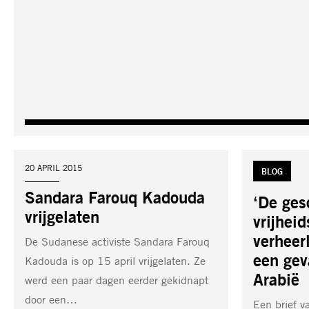
DATUM:
20 APRIL 2015
TAG:
BLOG
Sandara Farouq Kadouda
‘De ges
vrijgelaten
vrijheid
verheerl
De Sudanese activiste Sandara Farouq
een gev
Kadouda is op 15 april vrijgelaten. Ze
Arabië
werd een paar dagen eerder gekidnapt
door een…
Een brief 