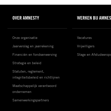
OVER AMNESTY
WERKEN BIJ AMNE
Onze organisatie
Vacatures
Jaarverslag en jaarrekening
Vrijwilligers
Financiën en fondsenwerving
Stage en Afstudeerop
Strategie en beleid
Statuten, reglement,
integriteitsbeleid en richtlijnen
Maatschappelijk verantwoord
ondernemen
Samenwerkingspartners