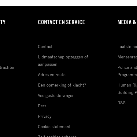
STY
CONTACT EN SERVICE
MEDIA &
Contact
Laatste n
Lidmaatschap opzeggen of
Mensenrec
aanpassen
drachten
Police an
Adres en route
Programm
Een opmerking of klacht?
Human Rig
Building 
Veelgestelde vragen
RSS
Pers
Privacy
Cookie statement
Zelf cookies beheren