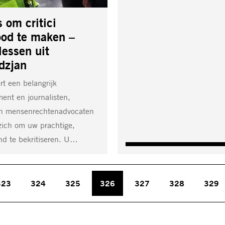
s om critici
od te maken –
lessen uit
dzjan
rt een belangrijk
ent en journalisten,
 en mensenrechtenadvocaten
zich om uw prachtige,
nd te bekritiseren. U…
323
324
325
326
327
328
329