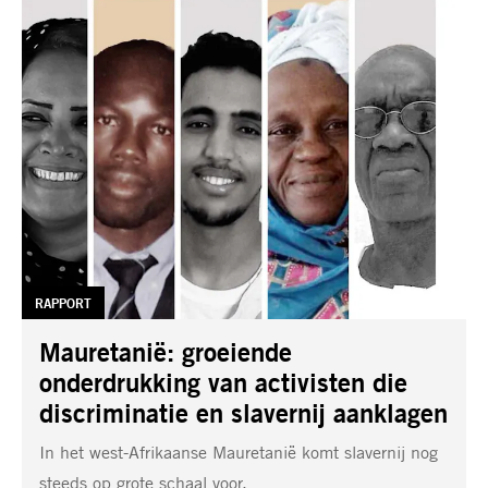
TAG:
RAPPORT
Mauretanië: groeiende
onderdrukking van activisten die
discriminatie en slavernij aanklagen
In het west-Afrikaanse Mauretanië komt slavernij nog
steeds op grote schaal voor.