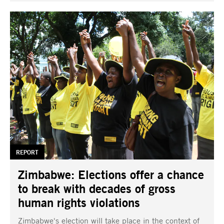
TAG:
REPORT
Zimbabwe: Elections offer a chance
to break with decades of gross
human rights violations
Zimbabwe's election will take place in the context of