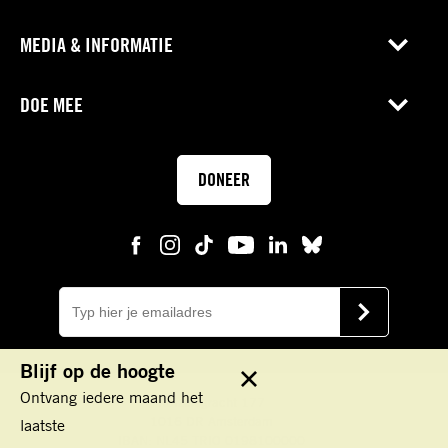
MEDIA & INFORMATIE
DOE MEE
DONEER
E-
mail
VERSTUUR
Blijf op de hoogte
Sluit
Ontvang iedere maand het
Keizersgracht 177
1016 DR Amsterdam
laatste
IBAN: NL45 TRIO 0198100000