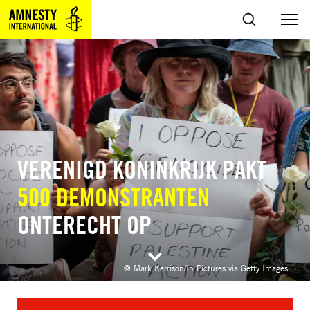
Sla navigatie over
ZOEKEN
VERENIGD KONINKRIJK PAKT
500 DEMONSTRANTEN
ONTERECHT OP
© Mark Kerrison/In Pictures via Getty Images