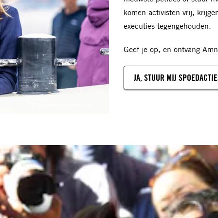
komen activisten vrij, krijg
executies tegengehouden.
Geef je op, en ontvang Amne
JA, STUUR MIJ SPOEDACTIE
© Amnesty International