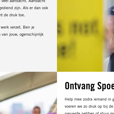
ns veel aandacht. Aandacht
ediend zijn. Als er dan ook
t de druk toe.
 werk verzet. Ben je
van jouw, ogenschijnlijk
Ontvang Spoe
Help mee zodra iemand in g
voeren we zo druk op bij de
nieuwste petities of stuur m