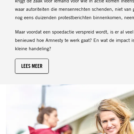
krijgt de zaak voor iemand voor wie in actie komen inee
waar autoriteiten die mensenrechten schenden, niet van g
nog eens duizenden protestberichten binnenkomen, neem
Maar voordat een spoedactie verspreid wordt, is er al veel
benieuwd hoe Amnesty te werk gaat? En wat de impact is 
kleine handeling?
LEES MEER