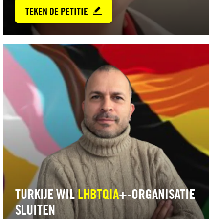
TEKEN DE PETITIE
Lees
meer
TURKIJE WIL
LHBTQIA
+-ORGANISATIE
SLUITEN