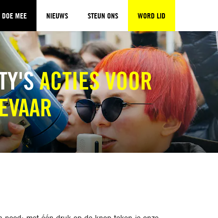
DOE MEE
NIEUWS
STEUN ONS
WORD LID
TY'S
ACTIES VOOR
GEVAAR
in nood: met één druk op de knop teken je onze