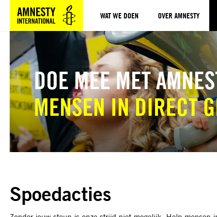
WAT WE DOEN
OVER AMNESTY
Sla navigatie over
DOE MEE MET AMNES
MENSEN IN DIRECT 
Spoedacties
Zonder jouw steun is onze strijd niet mogelijk. Help mensen 