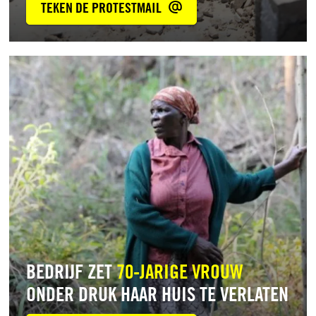
TEKEN DE PROTESTMAIL
Lees
meer
BEDRIJF ZET
70-JARIGE VROUW
ONDER DRUK HAAR HUIS TE VERLATEN