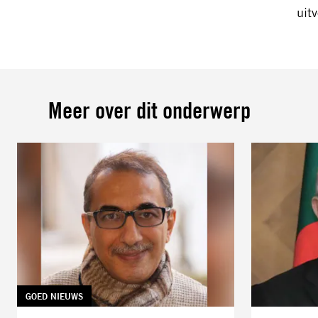
uit
Meer over dit onderwerp
TAG:
GOED NIEUWS