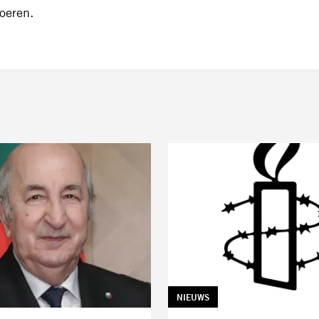
voeren.
TAG:
NIEUWS