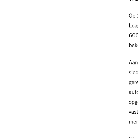
Op 
Lea
600
bek
Aan
sle
ger
aut
opg
vas
men