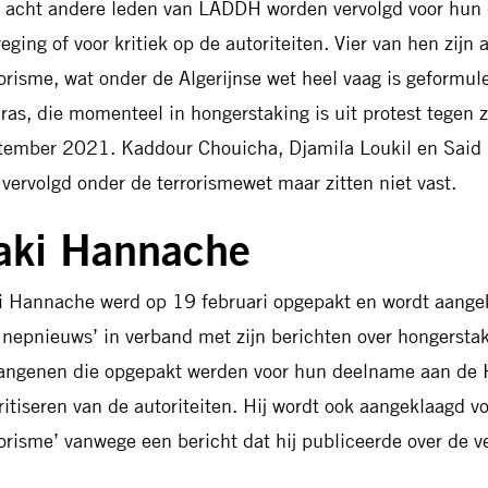
 acht andere leden van LADDH worden vervolgd voor hun
eging of voor kritiek op de autoriteiten. Vier van hen zij
rorisme, wat onder de Algerijnse wet heel vaag is geformu
ras, die momenteel in hongerstaking is uit protest tegen z
tember 2021. Kaddour Chouicha, Djamila Loukil en Sai
 vervolgd onder de terrorismewet maar zitten niet vast.
aki Hannache
i Hannache werd op 19 februari opgepakt en wordt aangek
 nepnieuws’ in verband met zijn berichten over hongersta
angenen die opgepakt werden voor hun deelname aan de H
ritiseren van de autoriteiten. Hij wordt ook aangeklaagd v
rorisme’ vanwege een bericht dat hij publiceerde over de