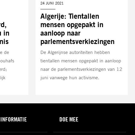
DATUM:
24 JUNI 2021
Algerije: Tientallen
rd,
mensen opgepakt in
 in
aanloop naar
nis
parlementsverkiezingen
e de
De Algerijnse autoriteiten hebben
Bouhafs
tientallen mensen opgepakt in aanloop
erd;
naar de parlementsverkiezingen van 12
ijk
juni vanwege hun activisme.
 INFORMATIE
DOE MEE