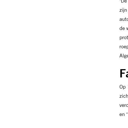
‘De
zij
aut
de 
pro
roe
Alge
F
Op 
zic
ver
en 