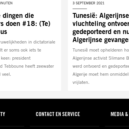
MINUTEN
DATUM:
3 SEPTEMBER 2021
dingen die
Tunesië: Algerijnse
rs doen #18: (Te)
vluchteling ontvoe
eus
gedeporteerd en nu
Algerijnse gevange
uwelijkheden in dictatoriale
lt er soms ook iets te
Tunesië moet ophelderen ho
 keer: president
Algerijnse activist Slimane 
d Tebboune heeft zeewater
werd ontvoerd en gedeporte
 veel.
Algerije moet hem onmiddell
vrijlaten.
STY
CONTACT EN SERVICE
MEDIA &