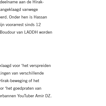
 deelname aan de Hirak-
n aangeklaagd vanwege
leerd. Onder hen is Hassan
ijn voorarrest sinds 12
d Boudour van LADDH worden
laagd voor ‘het verspreiden
kingen van verschillende
irak-beweging of het
oor ‘het goedpraten van
 verbannen YouTuber Amir DZ.