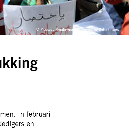
© Mousaab Rouibi/Anadolu Agency via Getty Images
kking
men. In februari
edigers en