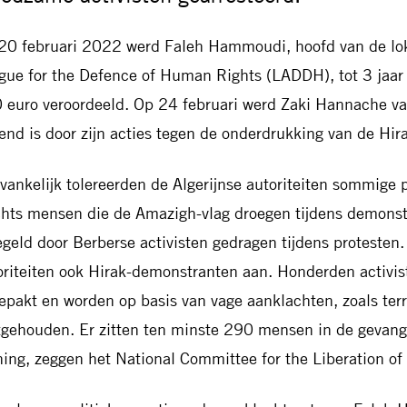
20 februari 2022 werd Faleh Hammoudi, hoofd van de loka
gue for the Defence of Human Rights (LADDH), tot 3 jaar 
 euro veroordeeld. Op 24 februari werd Zaki Hannache vast
end is door zijn acties tegen de onderdrukking van de Hir
vankelijk tolereerden de Algerijnse autoriteiten sommige 
chts mensen die de Amazigh-vlag droegen tijdens demonstr
egeld door Berberse activisten gedragen tijdens proteste
oriteiten ook Hirak-demonstranten aan. Honderden activist
epakt en worden op basis van vage aanklachten, zoals terr
tgehouden. Er zitten ten minste 290 mensen in de gevang
ing, zeggen het National Committee for the Liberation o