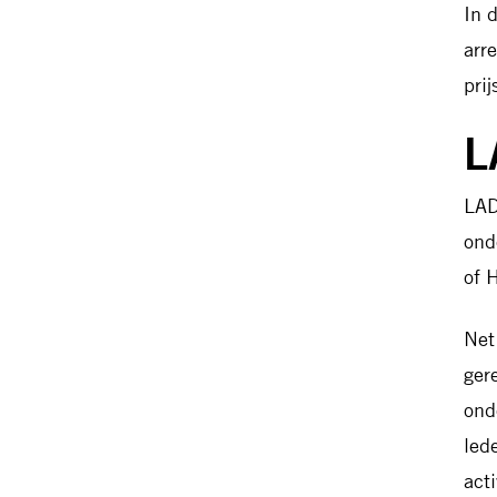
In 
arr
pri
L
LAD
ond
of 
Net
ger
ond
led
act