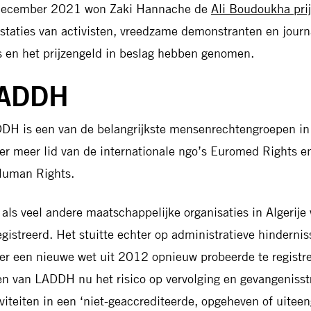
december 2021 won Zaki Hannache de
Ali Boudoukha prij
estaties van activisten, vreedzame demonstranten en journa
js en het prijzengeld in beslag hebben genomen.
ADDH
DH is een van de belangrijkste mensenrechtengroepen in A
er meer lid van de internationale ngo’s Euromed Rights en
Human Rights.
 als veel andere maatschappelijke organisaties in Algerij
egistreerd. Het stuitte echter op administratieve hindernis
er een nieuwe wet uit 2012 opnieuw probeerde te registre
en van LADDH nu het risico op vervolging en gevangeniss
iviteiten in een ‘niet-geaccrediteerde, opgeheven of uiteen