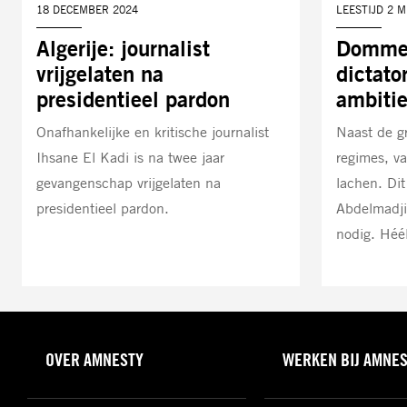
DATUM:
18 DECEMBER 2024
LEESTIJD 2 
Algerije: journalist
Domme 
vrijgelaten na
dictato
presidentieel pardon
ambiti
Onafhankelijke en kritische journalist
Naast de gr
Ihsane El Kadi is na twee jaar
regimes, va
gevangenschap vrijgelaten na
lachen. Dit
presidentieel pardon.
Abdelmadji
nodig. Héél
OVER AMNESTY
WERKEN BIJ AMNE