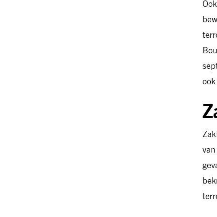
Ook
bew
ter
Bou
sep
ook
Z
Zak
van
gev
bek
ter