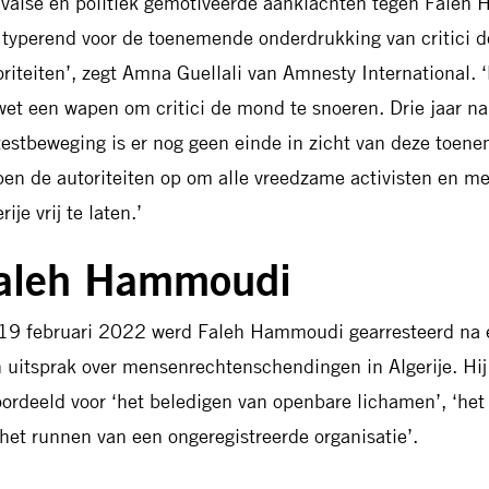
 valse en politiek gemotiveerde aanklachten tegen Fale
n typerend voor de toenemende onderdrukking van critici d
oriteiten’, zegt Amna Guellali van Amnesty International. 
wet een wapen om critici de mond te snoeren. Drie jaar na
testbeweging is er nog geen einde in zicht van deze toe
pen de autoriteiten op om alle vreedzame activisten en m
rije vrij te laten.’
aleh Hammoudi
19 februari 2022 werd Faleh Hammoudi gearresteerd na ee
h uitsprak over mensenrechtenschendingen in Algerije. Hi
oordeeld voor ‘het beledigen van openbare lichamen’, ‘he
‘het runnen van een ongeregistreerde organisatie’.