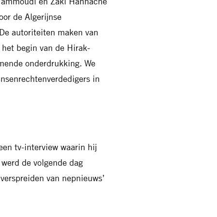
h Hammoudi en Zaki Hannache
oor de Algerijnse
‘De autoriteiten maken van
 het begin van de Hirak-
nemende onderdrukking. We
ensenrechtenverdedigers in
n tv-interview waarin hij
j werd de volgende dag
t verspreiden van nepnieuws’