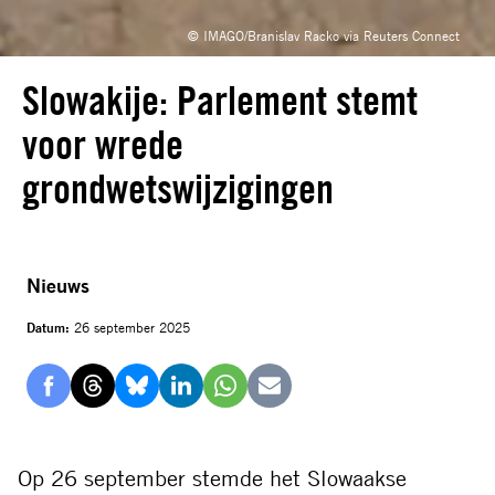
© IMAGO/Branislav Racko via Reuters Connect
Slowakije: Parlement stemt
voor wrede
grondwetswijzigingen
Nieuws
Datum:
26 september 2025
Delen
Delen
Delen
Delen
Delen
Delen
via
via
via
via
via
via
Facebook
Threads
Bluesky
LinkedIn
Whatsapp
E-
Op 26 september stemde het Slowaakse
mail