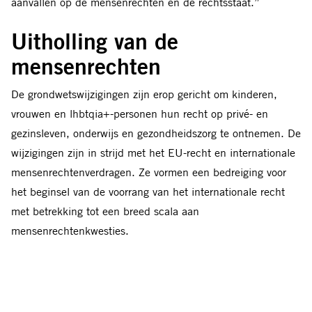
aanvallen op de mensenrechten en de rechtsstaat.”
Uitholling van de
mensenrechten
De grondwetswijzigingen zijn erop gericht om kinderen,
vrouwen en lhbtqia+-personen hun recht op privé- en
gezinsleven, onderwijs en gezondheidszorg te ontnemen. De
wijzigingen zijn in strijd met het EU-recht en internationale
mensenrechtenverdragen. Ze vormen een bedreiging voor
het beginsel van de voorrang van het internationale recht
met betrekking tot een breed scala aan
mensenrechtenkwesties.
“Vandaag heeft de Slowaakse regering ervoor gekozen om
het voorbeeld te volgen van landen als Hongarije, waarvan
het beleid heeft geleid tot een uitholling van de