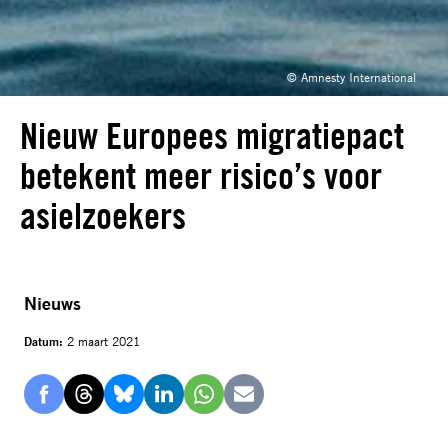
© Amnesty International
Nieuw Europees migratiepact
betekent meer risico’s voor
asielzoekers
Nieuws
Datum:
2 maart 2021
Delen
Delen
Delen
Delen
Delen
Delen
via
via
via
via
via
via