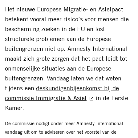
Facebook
Threads
Bluesky
LinkedIn
Whatsapp
E-
Het nieuwe Europese Migratie- en Asielpact
mail
betekent vooral meer risico’s voor mensen die
bescherming zoeken in de EU en lost
structurele problemen aan de Europese
buitengrenzen niet op. Amnesty International
maakt zich grote zorgen dat het pact leidt tot
onmenselijke situaties aan de Europese
buitengrenzen. Vandaag laten we dat weten
tijdens een
deskundigenbijeenkomst bij de
commissie Immigratie & Asiel
in de Eerste
Kamer.
De commissie nodigt onder meer Amnesty International
vandaag uit om te adviseren over het voorstel van de