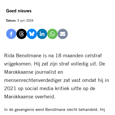
Goed nieuws
Datum:
3 juni 2024
Delen
Delen
Delen
Delen
Delen
Delen
via
via
via
via
via
via
Facebook
Threads
Bluesky
LinkedIn
Whatsapp
E-
Rida Benotmane is na 18 maanden celstraf
mail
vrijgekomen. Hij zat zijn straf volledig uit. De
Marokkaanse journalist en
mensenrechtenverdediger zat vast omdat hij in
2021 op social media kritiek uitte op de
Marokkaanse overheid.
In de gevangenis werd Benotmane slecht behandeld. Hij