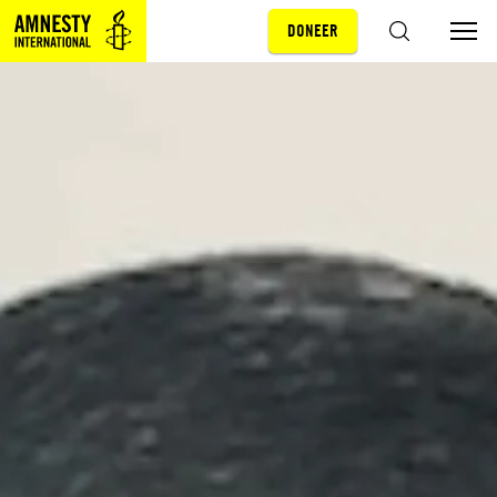
DONEER
Sla navigatie over
ZOEKEN