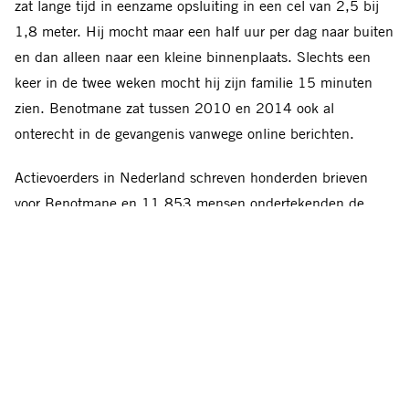
zat lange tijd in eenzame opsluiting in een cel van 2,5 bij
1,8 meter. Hij mocht maar een half uur per dag naar buiten
en dan alleen naar een kleine binnenplaats. Slechts een
keer in de twee weken mocht hij zijn familie 15 minuten
zien. Benotmane zat tussen 2010 en 2014 ook al
onterecht in de gevangenis vanwege online berichten.
Actievoerders in Nederland schreven honderden brieven
voor Benotmane en 11.853 mensen ondertekenden de
petitie voor zijn vrijlating.
Meer over dit onderwerp
Lees
meer