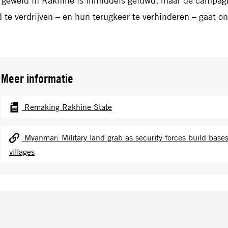
 geweld in Rakhine is inmiddels geluwd, maar de campa
d te verdrijven – en hun terugkeer te verhinderen – gaat o
Meer informatie
Remaking Rakhine State
Myanmar: Military land grab as security forces build bas
villages