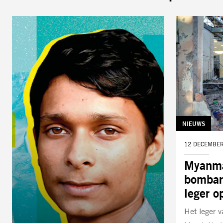
Lees
meer
TAG:
NIEUWS
DATUM:
12 DECEMBER
Myanma
bombar
leger o
Het leger 