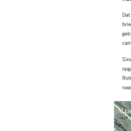
Dat 
bri
geb
cam
Sin
opg
Roh
naa