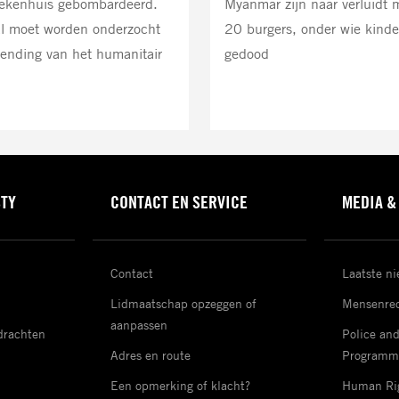
ekenhuis gebombardeerd.
Myanmar zijn naar verluidt 
l moet worden onderzocht
20 burgers, onder wie kinde
hending van het humanitair
gedood
STY
CONTACT EN SERVICE
MEDIA &
Contact
Laatste n
Lidmaatschap opzeggen of
Mensenrec
aanpassen
drachten
Police an
Adres en route
Programm
Een opmerking of klacht?
Human Rig