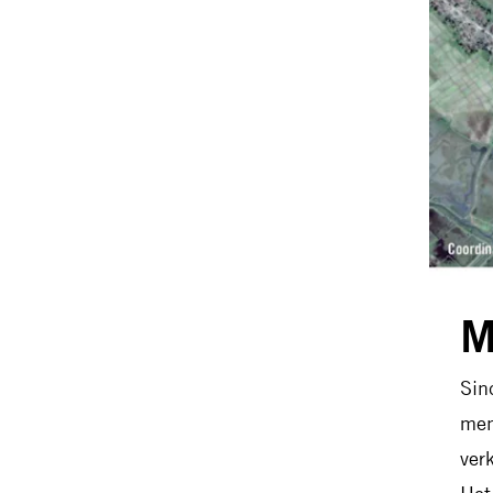
M
Sin
men
ver