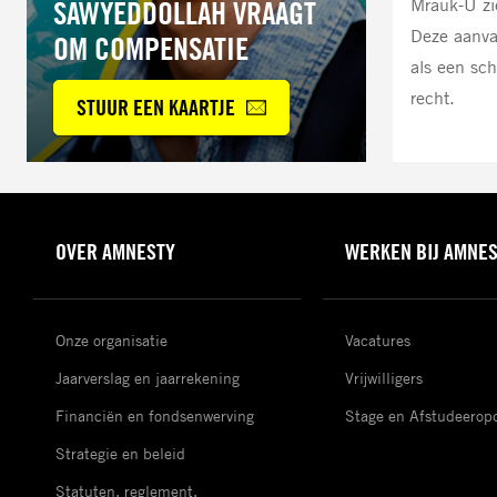
Mrauk-U zi
SAWYEDDOLLAH VRAAGT
Deze aanva
OM COMPENSATIE
als een sc
recht.
STUUR EEN KAARTJE
OVER AMNESTY
WERKEN BIJ AMNE
Onze organisatie
Vacatures
Jaarverslag en jaarrekening
Vrijwilligers
Financiën en fondsenwerving
Stage en Afstudeerop
Strategie en beleid
Statuten, reglement,