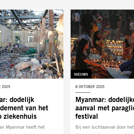
TAG:
NIEUWS
 2025
DATUM:
8 OKTOBER 2025
r: dodelijk
Myanmar: dodelijk
dement van het
aanval met paragli
p ziekenhuis
festival
van Myanmar heeft het
Bij een luchtaanval door het