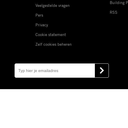
Building 
Veelgestelde vragen
RSS
Pers
Privacy
Cookie statement
Zelf cookies beheren
E-
mail
VERSTUUR