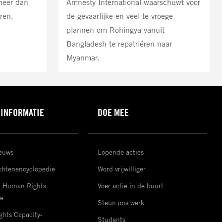
meer dan
Amnesty International waarschuwt voor
ren,
de gevaarlijke en veel te vroege
plannen om Rohingya vanuit
Bangladesh te repatriëren naar
Myanmar.
 INFORMATIE
DOE MEE
ieuws
Lopende acties
htenencyclopedie
Word vrijwilliger
d Human Rights
Voer actie in de buurt
e
Steun ons werk
hts Capacity-
Students