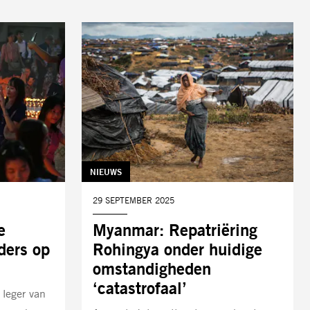
TAG:
NIEUWS
DATUM:
29 SEPTEMBER 2025
e
Myanmar: Repatriëring
ders op
Rohingya onder huidige
omstandigheden
‘catastrofaal’
 leger van