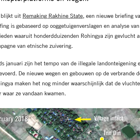
blijkt uit
Remaking Rakhine State
, een nieuwe briefing v
efing is gebaseerd op ooggetuigenverslagen en analyse van 
ieden waaruit honderdduizenden Rohingya zijn gevlucht al
pagne van etnische zuivering.
ds januari zijn het tempo van de illegale landonteigening 
evoerd. De nieuwe wegen en gebouwen op de verbrande do
ingya maken het nog minder waarschijnlijk dat de vlucht
r waar ze vandaan kwamen.