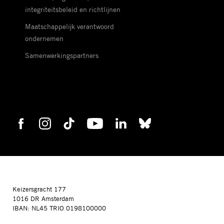
integriteitsbeleid en richtlijnen
Maatschappelijk verantwoord
ondernemen
Samenwerkingspartners
Keizersgracht 177
1016 DR Amsterdam
IBAN: NL45 TRIO 0198100000