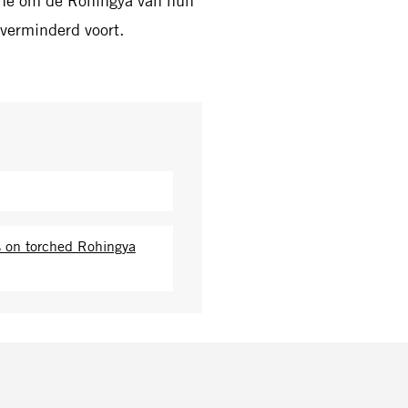
gne om de Rohingya van hun
nverminderd voort.
es on torched Rohingya