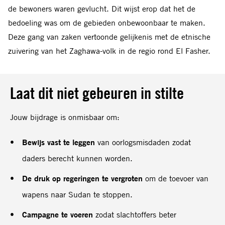
brief aan generaal Mohamed Hamdan Dagalo, hoofd van
de bewoners waren gevlucht. Dit wijst erop dat het de
de RSF, waarin de bevindingen van het rapport uiteen
bedoeling was om de gebieden onbewoonbaar te maken.
werden gezet. Op het moment van publicatie was er nog
Deze gang van zaken vertoonde gelijkenis met de etnische
geen reactie ontvangen.
zuivering van het Zaghawa-volk in de regio rond El Fasher.
Laat dit niet gebeuren in stilte
Jouw bijdrage is onmisbaar om:
Bewijs vast te leggen
van oorlogsmisdaden zodat
daders berecht kunnen worden.
De druk op regeringen te vergroten
om de toevoer van
wapens naar Sudan te stoppen.
Campagne te voeren
zodat slachtoffers beter