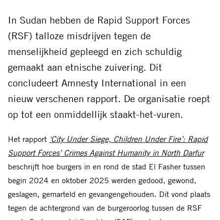
via
via
via
via
via
via
Facebook
Threads
Bluesky
LinkedIn
Whatsapp
E-
In Sudan hebben de Rapid Support Forces
mail
(RSF) talloze misdrijven tegen de
menselijkheid gepleegd en zich schuldig
gemaakt aan etnische zuivering. Dit
concludeert Amnesty International in een
nieuw verschenen rapport. De organisatie roept
op tot een onmiddellijk staakt-het-vuren.
Het rapport
‘City Under Siege, Children Under Fire’: Rapid
Support Forces’ Crimes Against Humanity in North Darfur
beschrijft hoe burgers in en rond de stad El Fasher tussen
begin 2024 en oktober 2025 werden gedood, gewond,
geslagen, gemarteld en gevangengehouden. Dit vond plaats
tegen de achtergrond van de burgeroorlog tussen de RSF