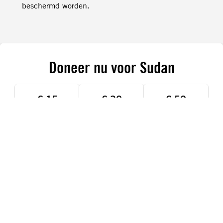
beschermd worden.
Doneer nu voor Sudan
€ 15
€ 30
€ 50
IK DONEER
Geslagen met stokken
Yagoub*, een 17-jarige Zaghawa-jongen, bevond zich op de
boerderij van zijn familie in de buurt van Abu Zerega, een