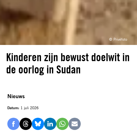
© Privéfoto
Kinderen zijn bewust doelwit in
de oorlog in Sudan
Nieuws
Datum:
1 juli 2026
Delen
Delen
Delen
Delen
Delen
Delen