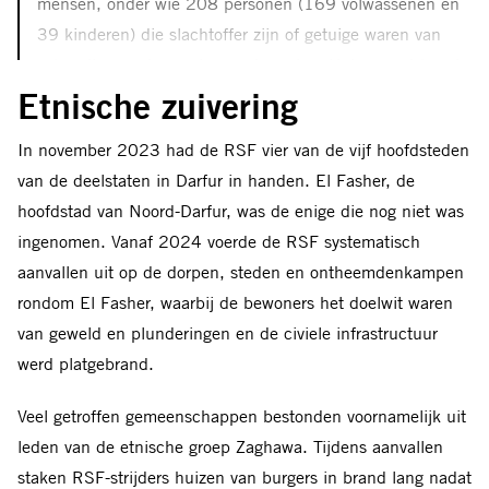
mensen, onder wie 208 personen (169 volwassenen en
39 kinderen) die slachtoffer zijn of getuige waren van
schendingen als gevolg van de oorlog. Het rapport bevat
ook een analyse van openbaar beschikbare bronnen,
Etnische zuivering
waaronder 89 video’s en satellietbeelden van Noord-
In november 2023 had de RSF vier van de vijf hoofdsteden
Darfur.
van de deelstaten in Darfur in handen. El Fasher, de
Uit het bewijsmateriaal kan worden geconcludeerd dat er
hoofdstad van Noord-Darfur, was de enige die nog niet was
sprake is van vervolging op grond van etnische identiteit.
ingenomen. Vanaf 2024 voerde de RSF systematisch
Amnesty International is van mening dat de in dit rapport
aanvallen uit op de dorpen, steden en ontheemdenkampen
gedocumenteerde feiten, evenals andere vermoedelijke
rondom El Fasher, waarbij de bewoners het doelwit waren
misdaden die in het kader van parallelle onderzoeken
van geweld en plunderingen en de civiele infrastructuur
worden onderzocht, mogelijk verband houden met het
werd platgebrand.
misdrijf van genocide. Het onderzoek hiernaar is nog
Veel getroffen gemeenschappen bestonden voornamelijk uit
gaande.
leden van de etnische groep Zaghawa. Tijdens aanvallen
Op 10 juni 2026 stuurde Amnesty International een
staken RSF-strijders huizen van burgers in brand lang nadat