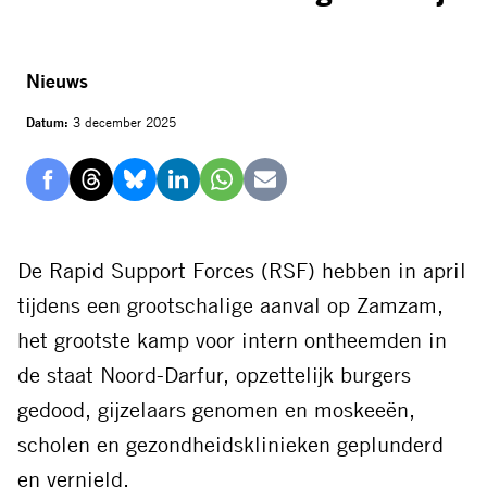
Nieuws
Datum:
3 december 2025
Delen
Delen
Delen
Delen
Delen
Delen
via
via
via
via
via
via
Facebook
Threads
Bluesky
LinkedIn
Whatsapp
E-
De Rapid Support Forces (RSF) hebben in april
mail
tijdens een grootschalige aanval op Zamzam,
het grootste kamp voor intern ontheemden in
de staat Noord-Darfur, opzettelijk burgers
gedood, gijzelaars genomen en moskeeën,
scholen en gezondheidsklinieken geplunderd
en vernield.