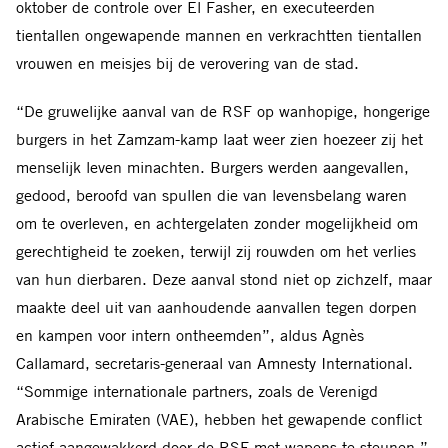
oktober de controle over El Fasher, en executeerden
tientallen ongewapende mannen en verkrachtten tientallen
vrouwen en meisjes bij de verovering van de stad.
“De gruwelijke aanval van de RSF op wanhopige, hongerige
burgers in het Zamzam-kamp laat weer zien hoezeer zij het
menselijk leven minachten. Burgers werden aangevallen,
gedood, beroofd van spullen die van levensbelang waren
om te overleven, en achtergelaten zonder mogelijkheid om
gerechtigheid te zoeken, terwijl zij rouwden om het verlies
van hun dierbaren. Deze aanval stond niet op zichzelf, maar
maakte deel uit van aanhoudende aanvallen tegen dorpen
en kampen voor intern ontheemden”, aldus Agnès
Callamard, secretaris-generaal van Amnesty International.
“Sommige internationale partners, zoals de Verenigd
Arabische Emiraten (VAE), hebben het gewapende conflict
actief aangewakkerd door de RSF met wapens te steunen.”