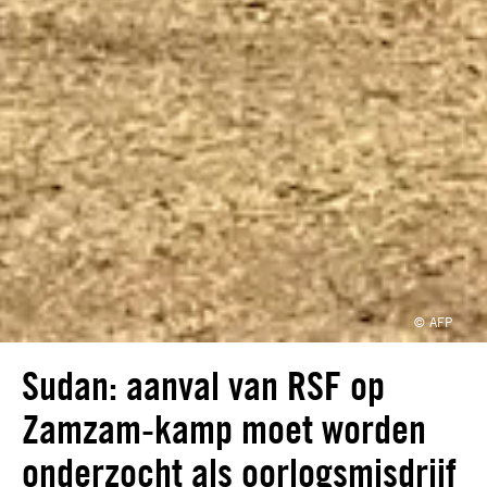
© AFP
Sudan: aanval van RSF op
Zamzam-kamp moet worden
onderzocht als oorlogsmisdrijf