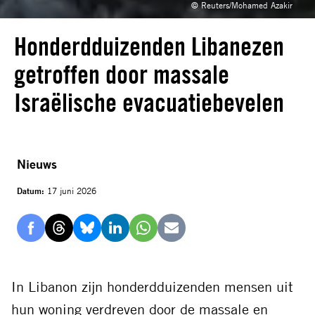
© Reuters/Mohamed Azakir
Honderdduizenden Libanezen
getroffen door massale
Israëlische evacuatiebevelen
Nieuws
Datum:
17 juni 2026
Delen
Delen
Delen
Delen
Delen
Delen
via
via
via
via
via
via
Facebook
Threads
Bluesky
LinkedIn
Whatsapp
E-
In Libanon zijn honderdduizenden mensen uit
mail
hun woning verdreven door de massale en