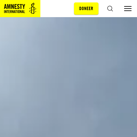
DONEER
Sla navigatie over
ZOEKEN