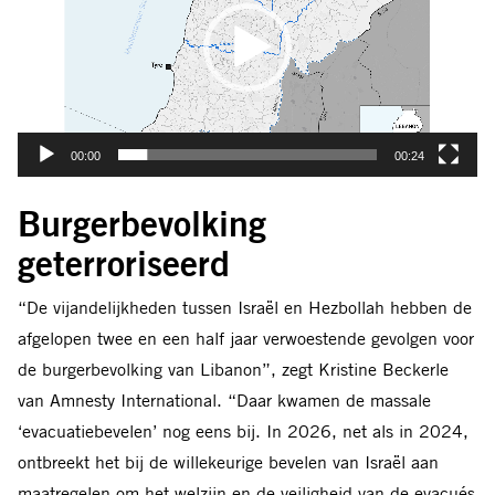
gebleven, allemaal in dorpen met een christelijke
meerderheid, maar meldden dat de basisvoorzieningen
systematisch waren weggevallen.
Het
Evidence Lab
van Amnesty International analyseerde
00:00
00:24
447 bevelen aan inwoners van Libanon. Deze werden
tussen 23 september 2024 en 31 mei 2026 op het X-
Burgerbevolking
account van de Arabische woordvoerder van het
geterroriseerd
Israëlische leger gepubliceerd. Daarnaast analyseerde het
Lab tijdens de evacuatie van 2024 en 2026
“De vijandelijkheden tussen Israël en Hezbollah hebben de
uitgevaardigde bevelen, waarbij de reikwijdte, inhoud en
afgelopen twee en een half jaar verwoestende gevolgen voor
frequentie ervan zijn onderzocht. Hiervan waren er 215
de burgerbevolking van Libanon”, zegt Kristine Beckerle
voortijdige waarschuwingen gericht op specifieke locaties
van Amnesty International. “Daar kwamen de massale
en .36 waren massale ‘evacuatiebevelen’ tijdens de
‘evacuatiebevelen’ nog eens bij. In 2026, net als in 2024,
escalatie van 2024. Verder werden 135
ontbreekt het bij de willekeurige bevelen van Israël aan
‘evacuatiebevelen’ tijdens de escalatie van 2026
maatregelen om het welzijn en de veiligheid van de evacués