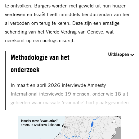
te ontvolken. Burgers worden met geweld uit hun huizen
verdreven en Israël heeft inmiddels tienduizenden van hen
al verboden om terug te keren. Deze zijn een ernstige
schending van het Vierde Verdrag van Genève, wat
neerkomt op een oorlogsmisdrijf.
Uitklappen
Methodologie van het
onderzoek
In maart en april 2026 interviewde Amnesty
International interviewde 19 mensen, onder wie 18 uit
gebieden waar massale ‘evacuatie’ had plaatsgevonden
en een hulpverlener. Van deze 18 waren er 12 nog
Videospeler
steeds ontheemd, waaronder negen uit dorpen waarvoor
een terugkeerverbod gold en drie uit gebieden buiten de
verboden zone. Zes anderen waren in hun huizen