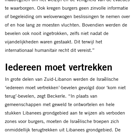
onderzocht, en 61 terugkeerverboden die inwoners
te waarborgen. Ook kregen burgers geen zinvolle informatie
opdroegen niet terug te keren naar geëvacueerde
of begeleiding om weloverwogen beslissingen te nemen over
gebieden.
of en hoe lang ze moesten vluchten. Bovendien werden de
bevelen ook nooit ingetrokken, zelfs niet nadat de
vijandelijkheden waren gestaakt. Dit terwijl het
internationaal humanitair recht dit vereist.”
Iedereen moet vertrekken
In grote delen van Zuid-Libanon werden de Israëlische
‘iedereen moet vertrekken’-bevelen gevolgd door ‘kom niet
terug’-bevelen, zegt Beckerle. “In plaats van
gemeenschappen met geweld te ontwortelen en hele
stukken Libanees grondgebied aan te wijzen als verboden
zones voor burgers, moeten de Israëlische troepen zich
onmiddellijk terugtrekken uit Libanees grondgebied. De