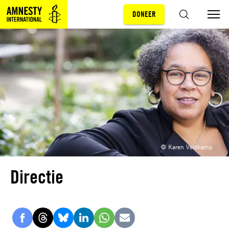
DONEER
Sla navigatie over
ZOEKEN
© Karen Veldkamp
Directie