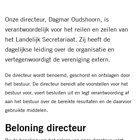
Delen
Delen
Delen
Delen
Delen
Delen
via
via
via
via
via
via
Facebook
Threads
Bluesky
LinkedIn
Whatsapp
E-
Onze directeur, Dagmar Oudshoorn, is
mail
verantwoordelijk voor het reilen en zeilen van
het Landelijk Secretariaat. Zij heeft de
dagelijkse leiding over de organisatie en
vertegenwoordigt de vereniging extern.
De directeur wordt benoemd, geschorst en ontslagen door
het bestuur. De directeur bereidt alle voorstellen voor het
bestuur voor, voert besluiten uit en legt verantwoording af
aan het bestuur over de bereikte resultaten en de daarvoor
gebruikte middelen.
Beloning directeur