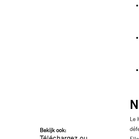
N
Le 
déf
Bekijk ook:
Téléchargez ou
Ell