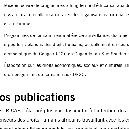
Mise en œuvre de programmes à long terme d’éducation aux dro
niveau local en collaboration avec des organisations partenai
et au Burundi ;
Programmes de formation en matière de surveillance, documen
rapports ; violations des droits humains, actuellement en cour
démocratique du Congo (RDC), en Ouganda, au Sud Soudan e
Élaboration sur les droits économiques, sociaux et culturels (D
d’un programme de formation aux DESC.
os publications
HURICAP a élaboré plusieurs fascicules à l’intention des 
enseurs des droits humains africains travaillant avec le
es sont disponibles en anglais, en français et pour certaine