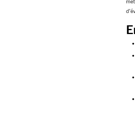
mét
d’é
E