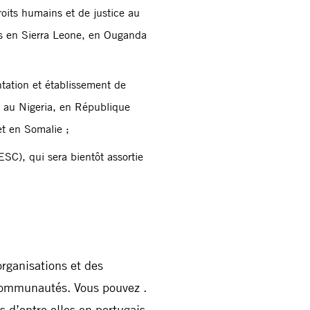
its humains et de justice au
res en Sierra Leone, en Ouganda
tation et établissement de
s au Nigeria, en République
t en Somalie ;
ESC), qui sera bientôt assortie
organisations et des
s communautés. Vous pouvez
.
s d’entre elles en portugais,