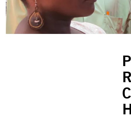
P
R
C
H