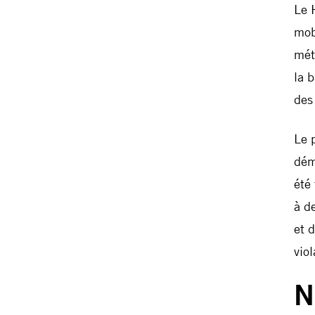
Le 
mob
mét
la 
des
Le 
dém
été
à d
et 
viol
N