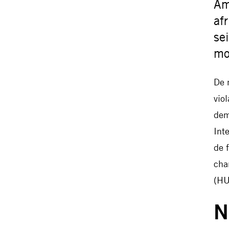
Am
af
se
mo
De 
vio
dem
Int
de 
cha
(HU
N