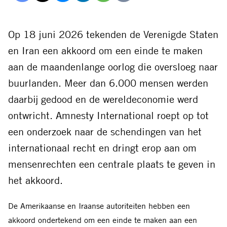
Delen
Delen
Delen
Delen
Delen
Delen
via
via
via
via
via
via
Facebook
Threads
Bluesky
LinkedIn
Whatsapp
E-
Op 18 juni 2026 tekenden de Verenigde Staten
mail
en Iran een akkoord om een einde te maken
aan de maandenlange oorlog die oversloeg naar
buurlanden. Meer dan 6.000 mensen werden
daarbij gedood en de wereldeconomie werd
ontwricht. Amnesty International roept op tot
een onderzoek naar de schendingen van het
internationaal recht en dringt erop aan om
mensenrechten een centrale plaats te geven in
het akkoord.
De Amerikaanse en Iraanse autoriteiten hebben een
akkoord ondertekend om een einde te maken aan een