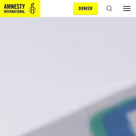
DONEER
Sla navigatie over
ZOEKEN