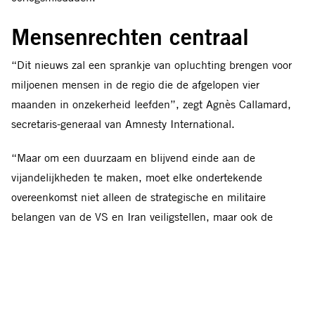
Mensenrechten centraal
“Dit nieuws zal een sprankje van opluchting brengen voor
miljoenen mensen in de regio die de afgelopen vier
maanden in onzekerheid leefden”, zegt Agnès Callamard,
secretaris-generaal van Amnesty International.
“Maar om een duurzaam en blijvend einde aan de
vijandelijkheden te maken, moet elke ondertekende
overeenkomst niet alleen de strategische en militaire
belangen van de VS en Iran veiligstellen, maar ook de
mensenrechten beschermen. Verantwoordingsplicht,
gerechtigheid en schadevergoeding voor slachtoffers moeten
centraal staan.”
“Ook moeten er garanties komen dat dergelijke misdaden