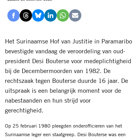
Delen
Delen
Delen
Delen
Delen
Delen
via
via
via
via
via
via
Facebook
Threads
Bluesky
LinkedIn
Whatsapp
E-
Het Surinaamse Hof van Justitie in Paramaribo
mail
bevestigde vandaag de veroordeling van oud-
president Desi Bouterse voor medeplichtigheid
bij de Decembermoorden van 1982. De
rechtszaak tegen Bouterse duurde 16 jaar. De
uitspraak is een belangrijk moment voor de
nabestaanden en hun strijd voor
gerechtigheid.
Op 25 februari 1980 pleegden onderofficieren van het
Surinaamse leger een staatgreep. Desi Bouterse was een