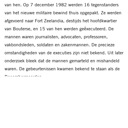
van hen. Op 7 december 1982 werden 16 tegenstanders
van het nieuwe militaire bewind thuis opgepakt. Ze werden
afgevoerd naar Fort Zeelandia, destijds het hoofdkwartier
van Bouterse, en 15 van hen werden geëxecuteerd. De
mannen waren journalisten, advocaten, professoren,
vakbondsleden, soldaten en zakenmannen. De precieze
omstandigheden van de executies zijn niet bekend. Uit later
onderzoek bleek dat de mannen gemarteld en mishandeld
waren. De gebeurtenissen kwamen bekend te staan als de
Decembermoorden.
Rechtszaak
Iets meer dan 23 jaar geleden opende in Suriname het
strafrechtelijk onderzoek naar de Decembermoorden. Er
waren veel hindernissen op de weg, zoals de presidentiële