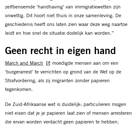
zelfbenoemde ‘handhaving’ van immigratiewetten zijn
onwettig. Dit hoort niet thuis in onze samenleving. De
geschiedenis heeft ons laten zien waar deze weg naartoe
leidt en hoe snel de situatie dodelijk kan worden.”
Geen recht in eigen hand
March and March
moedigde mensen aan om een
‘burgerarrest’ te verrichten op grond van de Wet op de
Strafvordering, als zij migranten zonder papieren
tegenkomen.
De Zuid-Afrikaanse wet is duidelijk: particulieren mogen
niet eisen dat je je papieren laat zien of mensen arresteren
die ervan worden verdacht geen papieren te hebben.
Burgerarresten (op grond van artikel 42 van de Wet op de
Strafvordering) zijn alleen toegestaan in zeer beperkte