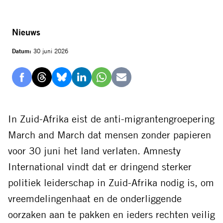
Nieuws
Datum:
30 juni 2026
Delen
Delen
Delen
Delen
Delen
Delen
via
via
via
via
via
via
Facebook
Threads
Bluesky
LinkedIn
Whatsapp
E-
In Zuid-Afrika eist de anti-migrantengroepering
mail
March and March dat mensen zonder papieren
voor 30 juni het land verlaten. Amnesty
International vindt dat er dringend sterker
politiek leiderschap in Zuid-Afrika nodig is, om
vreemdelingenhaat en de onderliggende
oorzaken aan te pakken en ieders rechten veilig