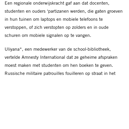
Een regionale onderwijskracht gaf aan dat docenten,
studenten en ouders ‘partizanen werden, die gaten groeven
in hun tuinen om laptops en mobiele telefoons te
verstoppen, of zich verstopten op zolders en in oude
schuren om mobiele signalen op te vangen.
Uliyana*, een medewerker van de school-bibliotheek,
vertelde Amnesty International dat ze geheime afspraken
moest maken met studenten om hen boeken te geven.
Russische militaire patrouilles fouilleren op straat in het
dorp vaak willekeurig mensen.
Sommige ouders kozen ervoor om te stoppen met school
voor de veiligheid van hun kinderen. Polina, moeder van
twee, vertelde hoe haar kinderen in de negen maanden van
Russische bezetting maar een paar keer buiten hun huis
waren, vanwege de angst om naar Rusland meegenomen te