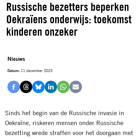
Russische bezetters beperken
Oekraïens onderwijs: toekomst
kinderen onzeker
Nieuws
Datum:
11 december 2023
Delen
Delen
Delen
Delen
Delen
Delen
via
via
via
via
via
via
Facebook
Threads
Bluesky
LinkedIn
Whatsapp
E-
Sinds het begin van de Russische invasie in
mail
Oekraïne, riskeren mensen onder Russische
bezetting wrede straffen voor het doorgaan met