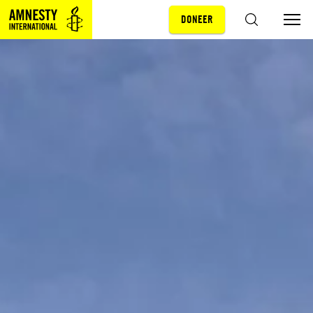
DONEER
Sla navigatie over
ZOEKEN