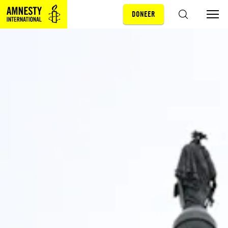
DONEER
Sla navigatie over
ZOEKEN