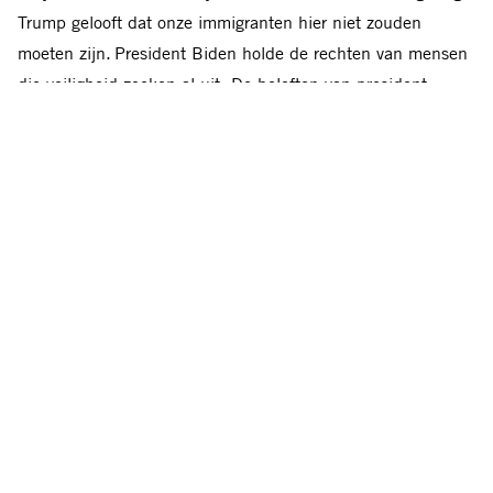
Trump gelooft dat onze immigranten hier niet zouden
moeten zijn. President Biden holde de rechten van mensen
die veiligheid zoeken al uit. De beloften van president
Trump om asiel verder aan te pakken zullen de chaos in het
hele land en de humanitaire crisis aan de grens alleen maar
verergeren.”
“Het angst zaaien door president Trump maakt immigranten
tot zondebok voor het politieke falen van onze gekozen
leiders. Degenen die op zoek zijn naar veiligheid en een
beter leven in de VS zijn niet de oorzaak van de huizen-,
klimaat- of opiatencrisis of de stijgende kosten in de
supermarkt – dat zijn de beleidsmakers.”
Amnesty International signaleert een jarenlange trend om
politiek te bedrijven en angst bij mensen aan te wakkeren