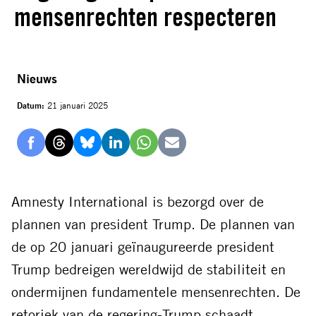
mensenrechten respecteren
Nieuws
Datum:
21 januari 2025
Delen
Delen
Delen
Delen
Delen
Delen
via
via
via
via
via
via
Facebook
Threads
Bluesky
LinkedIn
Whatsapp
E-
Amnesty International is bezorgd over de
mail
plannen van president Trump. De plannen van
de op 20 januari geïnaugureerde president
Trump bedreigen wereldwijd de stabiliteit en
ondermijnen fundamentele mensenrechten. De
retoriek van de regering-Trump schaadt