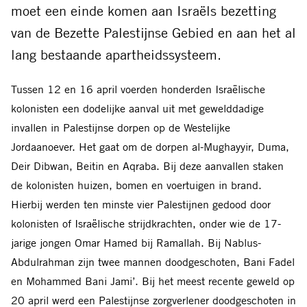
moet
een einde
komen
aan Israëls bezetting
van de Bezette Palestijnse Gebied en aan het al
lang bestaande apartheidssysteem
.
Tussen 12 en 16 april voerden honderden Israëlische
kolonisten een dodelijke aanval uit met gewelddadige
invallen in Palestijnse dorpen op de Westelijke
Jordaanoever. Het gaat om de dorpen al-Mughayyir, Duma,
Deir Dibwan, Beitin en Aqraba. Bij deze aanvallen staken
de kolonisten huizen, bomen en voertuigen in brand.
Hierbij werden ten minste vier Palestijnen gedood door
kolonisten of Israëlische strijdkrachten, onder wie de 17-
jarige jongen Omar Hamed bij Ramallah. Bij Nablus-
Abdulrahman zijn twee mannen doodgeschoten, Bani Fadel
en Mohammed Bani Jami’. Bij het meest recente geweld op
20 april werd een Palestijnse
zorgverlener
d
oodgeschoten in