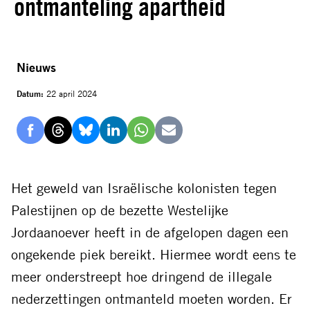
ontmanteling apartheid
Nieuws
Datum:
22 april 2024
Delen
Delen
Delen
Delen
Delen
Delen
via
via
via
via
via
via
Facebook
Threads
Bluesky
LinkedIn
Whatsapp
E-
Het geweld van
Israëlische kolonisten tegen
mail
Palestijnen op de bezette Westelijke
Jordaanoever
heeft
in de afgelopen dagen
een
ongekende piek bereikt.
H
i
ermee wordt eens te
meer onderstreept hoe dringend de
illegale
nederzettingen
ontmanteld moeten worden. Er