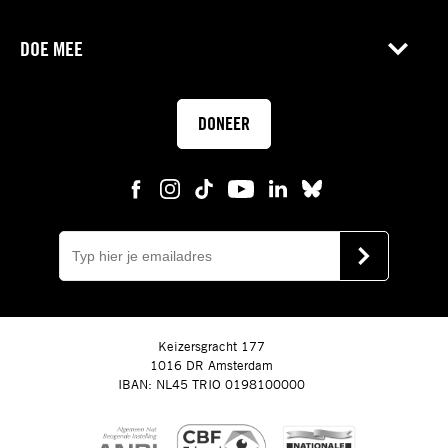
DOE MEE
DONEER
E-
mail
VERSTUUR
Keizersgracht 177
1016 DR Amsterdam
IBAN: NL45 TRIO 0198100000