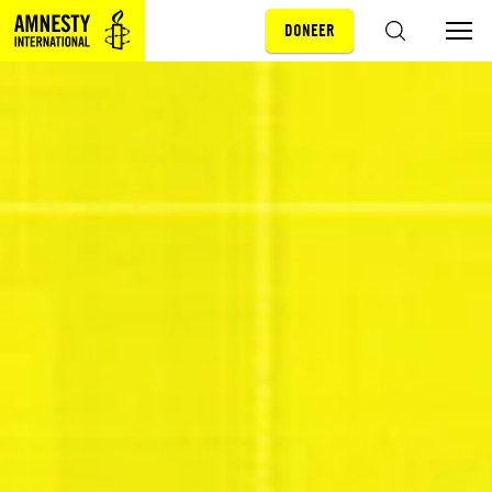
DONEER
Sla navigatie over
ZOEKEN