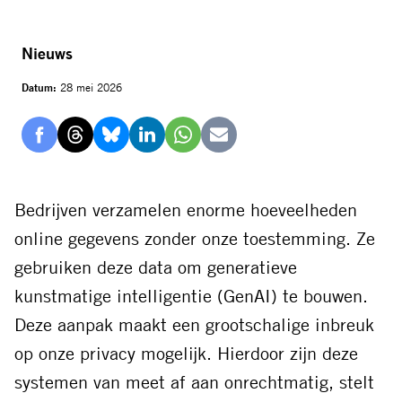
Nieuws
Datum:
28 mei 2026
Delen
Delen
Delen
Delen
Delen
Delen
via
via
via
via
via
via
Facebook
Threads
Bluesky
LinkedIn
Whatsapp
E-
Bedrijven verzamelen enorme hoeveelheden
mail
online gegevens zonder onze toestemming. Ze
gebruiken deze data om generatieve
kunstmatige intelligentie (GenAI) te bouwen.
Deze aanpak maakt een grootschalige inbreuk
op onze privacy mogelijk. Hierdoor zijn deze
systemen van meet af aan onrechtmatig, stelt