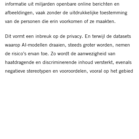
informatie uit miljarden openbare online berichten en
afbeeldingen, vaak zonder de uitdrukkelijke toestemming
van de personen die erin voorkomen of ze maakten.
Dit vormt een inbreuk op de privacy. En terwijl de datasets
waarop AI-modellen draaien, steeds groter worden, nemen
de risico’s ervan toe. Zo wordt de aanwezigheid van
haatdragende en discriminerende inhoud versterkt, evenals
negatieve stereotypen en vooroordelen, vooral op het gebied
van ras en gender.
Raciale, gendergerelateerde en culturele vooroordelen zijn
kenmerken van generatieve AI-systemen. Dit komt omdat
trainingsdata die voornamelijk van het internet worden
gehaald, vervuild zijn met vooroordelen uit de echte wereld.
Dit schaadt kwetsbare groepen.
Bovendien vormen generatieve AI-systemen een risico voor