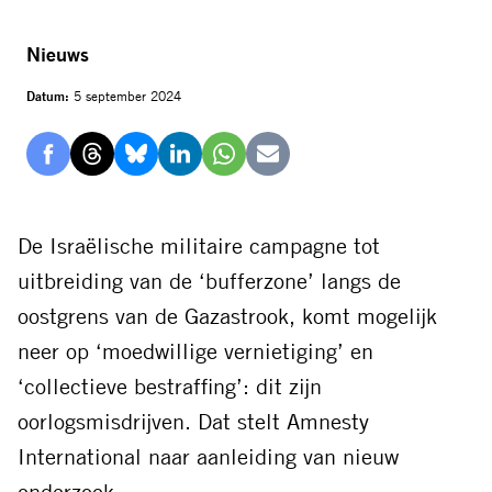
Nieuws
Datum:
5 september 2024
Delen
Delen
Delen
Delen
Delen
Delen
via
via
via
via
via
via
Facebook
Threads
Bluesky
LinkedIn
Whatsapp
E-
De Israëlische militaire campagne tot
mail
uitbreiding van de ‘bufferzone’ langs de
oostgrens van de Gazastrook, komt mogelijk
neer op ‘moedwillige vernietiging’ en
‘collectieve bestraffing’: dit zijn
oorlogsmisdrijven. Dat stelt Amnesty
International naar aanleiding van nieuw
onderzoek.