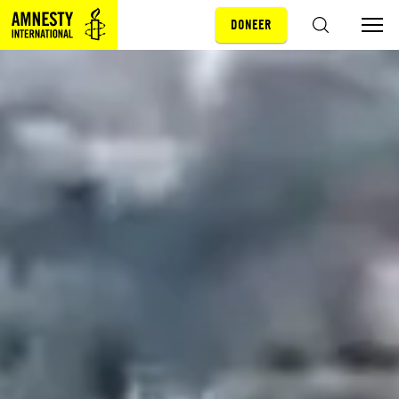
DONEER
Sla navigatie over
ZOEKEN