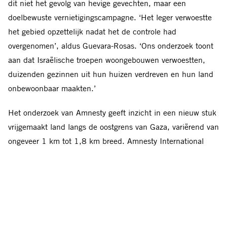
dit niet het gevolg van hevige gevechten, maar een
doelbewuste vernietigingscampagne. ‘Het leger verwoestte
het gebied opzettelijk nadat het de controle had
overgenomen’, aldus Guevara-Rosas. ‘Ons onderzoek toont
aan dat Israëlische troepen woongebouwen verwoestten,
duizenden gezinnen uit hun huizen verdreven en hun land
onbewoonbaar maakten.’
Het onderzoek van Amnesty geeft inzicht in een nieuw stuk
vrijgemaakt land langs de oostgrens van Gaza, variërend van
ongeveer 1 km tot 1,8 km breed. Amnesty International
interviewde getroffen bewoners en boeren.
Amnesty’s Crisis
Evidence Lab analyseerde satellietbeelden van het gebied
en video’s die Israëlische soldaten tussen oktober 2023 en
mei 2024 plaatsten op sociale media.
Berichten op sociale media