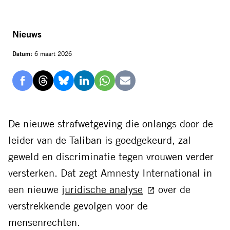
Nieuws
Datum:
6 maart 2026
Delen
Delen
Delen
Delen
Delen
Delen
via
via
via
via
via
via
Facebook
Threads
Bluesky
LinkedIn
Whatsapp
E-
De nieuwe strafwetgeving die onlangs door de
mail
leider van de Taliban is goedgekeurd, zal
geweld en discriminatie tegen vrouwen verder
versterken. Dat zegt Amnesty International in
een nieuwe
juridische analyse
over de
verstrekkende gevolgen voor de
mensenrechten.