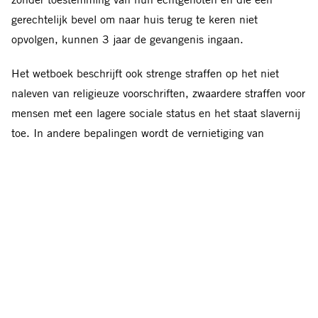
gerechtelijk bevel om naar huis terug te keren niet
opvolgen, kunnen 3 jaar de gevangenis ingaan.
Het wetboek beschrijft ook strenge straffen op het niet
naleven van religieuze voorschriften, zwaardere straffen voor
mensen met een lagere sociale status en het staat slavernij
toe. In andere bepalingen wordt de vernietiging van
eigendommen als straf toegestaan, net als marteling en
andere vormen van mishandeling door middel van
lijfstraffen, en wordt de doodstraf ingesteld voor een groter
aantal strafbare feiten.
Nog meer onderdrukking voor
vrouwen
“De verordening maakt een onderdrukkend rechtssysteem