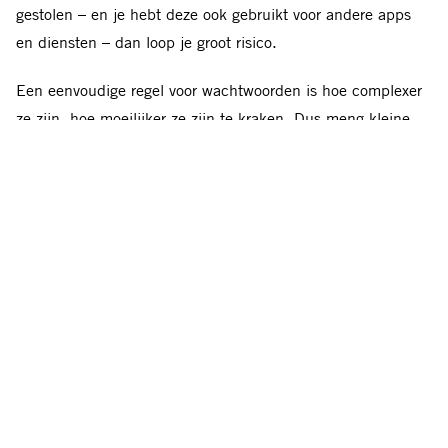
gestolen – en je hebt deze ook gebruikt voor andere apps
en diensten – dan loop je groot risico.
Een eenvoudige regel voor wachtwoorden is hoe complexer
ze zijn, hoe moeilijker ze zijn te kraken. Dus meng kleine
letters en hoofdletters en gebruik cijfers en/of symbolen
zoals ‘!’ en ‘&’.
Hier meer tips
. Ook kun je gebruik
maken van een korte zin. Bijvoorbeeld: ‘duiven g@@n elke
dag naar school !!’ of wat voor jouw werkt. Zolang je het
maar niet te vaak gebruikt.
Gebruik een wachtwoordmanager: dit zijn programma’s die
sterke wachtwoorden genereren en opslaan. Sommige
wachtwoordmanagers synchroniseren tussen je computer en
je telefoon, zodat je al je belangrijke wachtwoorden altijd bij
je hebt. Op deze manier hoef je niet al die ingewikkelde
wachtwoorden te onthouden. Hier vind je info over