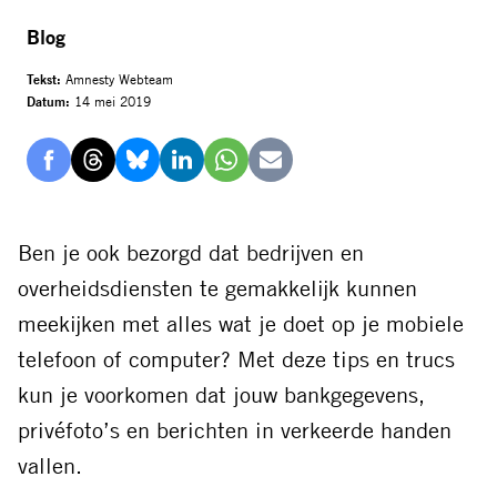
Blog
Tekst:
Amnesty Webteam
Datum:
14 mei 2019
Delen
Delen
Delen
Delen
Delen
Delen
via
via
via
via
via
via
Facebook
Threads
Bluesky
LinkedIn
Whatsapp
E-
Ben je ook bezorgd dat bedrijven en
mail
overheidsdiensten te gemakkelijk kunnen
meekijken met alles wat je doet op je mobiele
telefoon of computer? Met deze tips en trucs
kun je voorkomen dat jouw bankgegevens,
privéfoto’s en berichten in verkeerde handen
vallen.