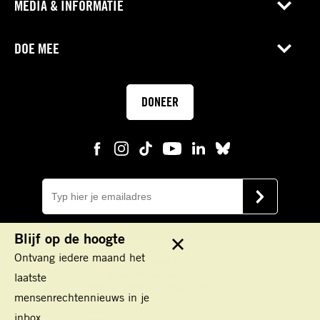
MEDIA & INFORMATIE
DOE MEE
DONEER
E-
mail
VERSTUUR
Blijf op de hoogte
Sluit
Ontvang iedere maand het
Keizersgracht 177
1016 DR Amsterdam
laatste
IBAN: NL45 TRIO 0198100000
mensenrechtennieuws in je
inbox