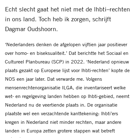
Facebook
Threads
Bluesky
LinkedIn
Whatsapp
E-
Echt slecht gaat het niet met de
lhbti
–
rechten
mail
in ons land. Toch heb ik zorgen
, schrijft
Dagmar Oudshoorn.
‘Nederlanders denken de afgelopen vijftien jaar positiever
over homo- en biseksualiteit.’ Dat berichtte het Sociaal en
Cultureel Planbureau (SCP) in 2022. ‘Nederland opnieuw
plaats gezakt op Europese lijst voor lhbti-rechten’ kopte de
NOS een jaar later. Dat verwarde me. Volgens
mensenrechtenorganisatie ILGA, die inventariseert welke
wet- en regelgeving landen hebben op lhbti-gebied, neemt
Nederland nu de veertiende plaats in. De organisatie
plaatste wel een verzachtende kanttekening: lhbti’ers
kregen in Nederland niet minder rechten, maar andere
landen in Europa zetten grotere stappen wat betreft