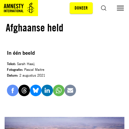
DONEER
Sla navigatie over
ZOEKEN
Afghaanse held
In één beeld
Tekst:
Sarah Haaij
Fotografie:
Pascal Maitre
Datum:
2 augustus 2021
Delen
Delen
Delen
Delen
Delen
Delen
via
via
via
via
via
via
Facebook
Threads
Bluesky
LinkedIn
Whatsapp
E-
mail