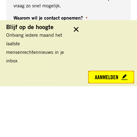
vraag zo snel mogelijk.
Waarom wil je contact opnemen?
*
Blijf op de hoogte
Ik wil mijn gegevens wijzigen
Sluit
Ontvang iedere maand het
Ik heb een vraag of opmerking
laatste
Ik heb een klacht over Amnesty
mensenrechtennieuws in je
inbox
AANMELDEN
Wij vinden jouw privacy erg belangrijk en gaan
zorgvuldig met jouw persoonsgegevens om.
Meer
lezen over privacy