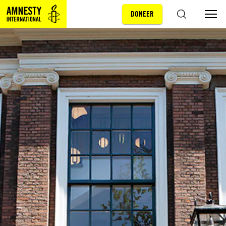
DONEER
Sla navigatie over
ZOEKEN