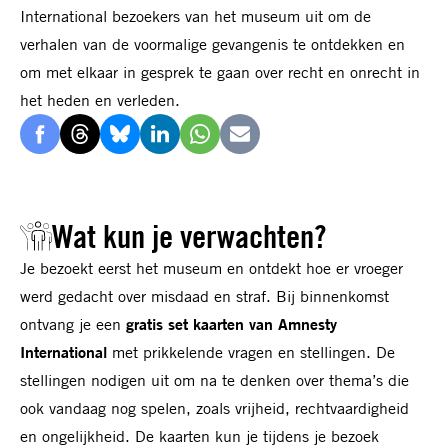
International bezoekers van het museum uit om de
verhalen van de voormalige gevangenis te ontdekken en
om met elkaar in gesprek te gaan over recht en onrecht in
het heden en verleden.
Delen
Delen
Delen
Delen
Delen
Delen
via
via
via
via
via
via
Facebook
Threads
Bluesky
LinkedIn
Whatsapp
E-
Wat kun je verwachten?
mail
Je bezoekt eerst het museum en ontdekt hoe er vroeger
werd gedacht over misdaad en straf. Bij binnenkomst
ontvang je een
gratis set kaarten van Amnesty
International
met prikkelende vragen en stellingen. De
stellingen nodigen uit om na te denken over thema’s die
ook vandaag nog spelen, zoals vrijheid, rechtvaardigheid
en ongelijkheid. De kaarten kun je tijdens je bezoek