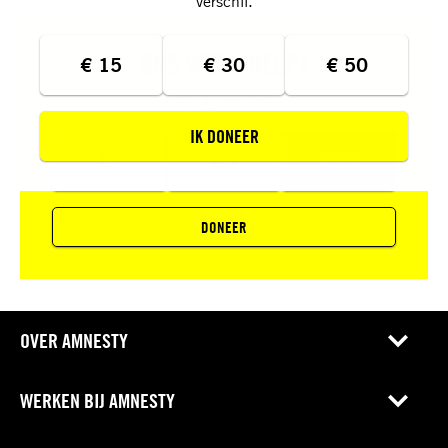
verschil.
ONS WERK HELPT
€ 15
€ 30
€ 50
Help jij ook mee?
IK DONEER
€3
€5
€10
DONEER
OVER AMNESTY
WERKEN BIJ AMNESTY