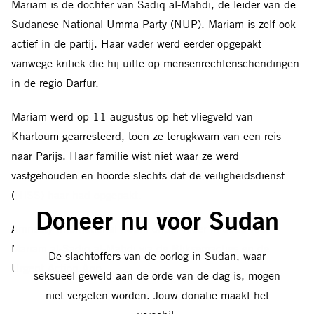
Mariam is de dochter van Sadiq al-Mahdi, de leider van de
Sudanese National Umma Party (NUP). Mariam is zelf ook
actief in de partij. Haar vader werd eerder opgepakt
vanwege kritiek die hij uitte op mensenrechtenschendingen
in de regio Darfur.
Mariam werd op 11 augustus op het vliegveld van
Khartoum gearresteerd, toen ze terugkwam van een reis
naar Parijs. Haar familie wist niet waar ze werd
vastgehouden en hoorde slechts dat de veiligheidsdienst
(NISS) haar had opgepakt.
Doneer nu voor Sudan
Sluit
Amnesty International kwam onder meer in actie voor
Mariam al-Sadiq al-Mahdi via de Bliksemacties en de
De slachtoffers van de oorlog in Sudan, waar
Urgent Action App.
seksueel geweld aan de orde van de dag is, mogen
niet vergeten worden. Jouw donatie maakt het