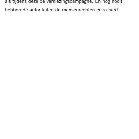
als tijdens deze de verkiezingscampagne. En nog nooit
hebben de autoriteiten de mensenrechten er zo hard
aangevallen. Politieagenten gebruikten buitensporig geweld
tegen vreedzame demonstranten, waaronder stungranaten,
rubberkogels en waterkanonnen. Ook sloegen en martelden
zij demonstranten in incommunicado gevangenschap.
Daarnaast werden verschillende demonstranten gedood. De
autoriteiten lieten zien dat zij niet schromen geweld te
gebruiken tegen hun eigen bevolking en dat zij van plan
zijn lokaal onderzoek naar dit misbruik door wetshandhavers
te dwarsbomen,’ zegt Marie Struthers, directeur Oost-
Europa en Centraal Azië bij Amnesty International.
‘Wij maken ons zorgen dat er meer bloed vergoten zal
worden in de straten van Wit-Rusland als deze daden van
de autoriteiten onweersproken blijven. De VN-
Mensenrechtenraad zou een internationaal onderzoek