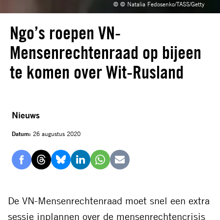
© © Natalia Fedosenko/TASS/Getty
Ngo’s roepen VN-
Mensenrechtenraad op bijeen
te komen over Wit-Rusland
Nieuws
Datum:
26 augustus 2020
Delen
Delen
Delen
Delen
Delen
Delen
via
via
via
via
via
via
Facebook
Threads
Bluesky
LinkedIn
Whatsapp
E-
De VN-Mensenrechtenraad moet snel een extra
mail
sessie inplannen over de mensenrechtencrisis