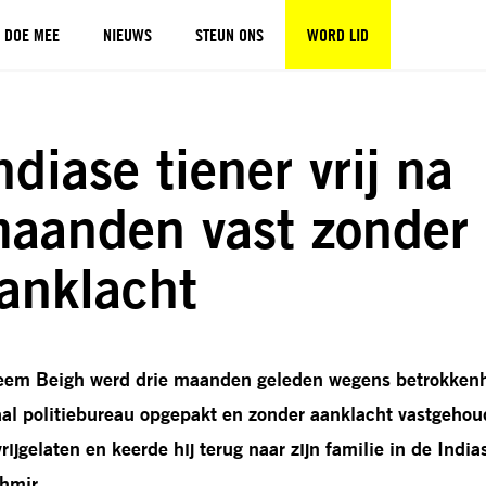
DOE MEE
NIEUWS
STEUN ONS
WORD LID
ndiase tiener vrij na
aanden vast zonder
anklacht
eem Beigh werd drie maanden geleden wegens betrokkenhe
aal politiebureau opgepakt en zonder aanklacht vastgeho
 vrijgelaten en keerde hij terug naar zijn familie in de Ind
hmir.