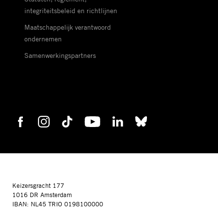
integriteitsbeleid en richtlijnen
Maatschappelijk verantwoord
ondernemen
Samenwerkingspartners
Keizersgracht 177
1016 DR Amsterdam
IBAN: NL45 TRIO 0198100000