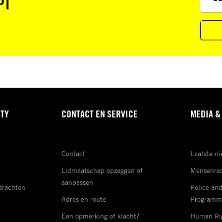
PT
STY
CONTACT EN SERVICE
MEDIA &
Contact
Laatste n
Lidmaatschap opzeggen of
Mensenrec
aanpassen
drachten
Police an
Adres en route
Programm
Een opmerking of klacht?
Human Rig