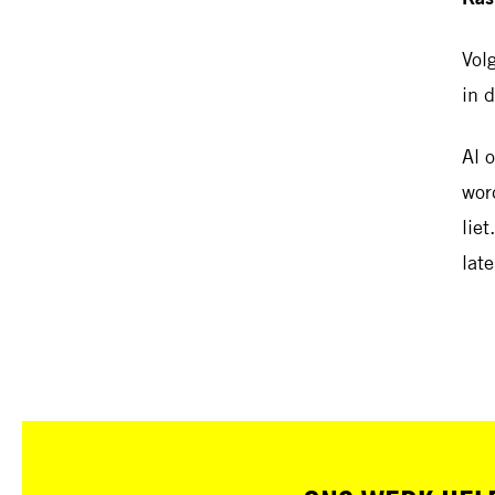
Vol
in 
Al 
wor
lie
late