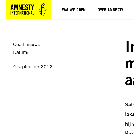
WAT WE DOEN
OVER AMNESTY
Sla navigatie over
I
Goed nieuws
Datum:
m
4 september 2012
a
Sal
lok
hij
Kas