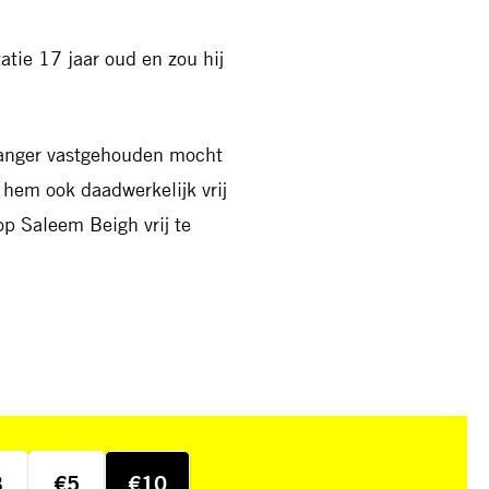
tatie 17 jaar oud en zou hij
 langer vastgehouden mocht
 hem ook daadwerkelijk vrij
op Saleem Beigh vrij te
3
€5
€10