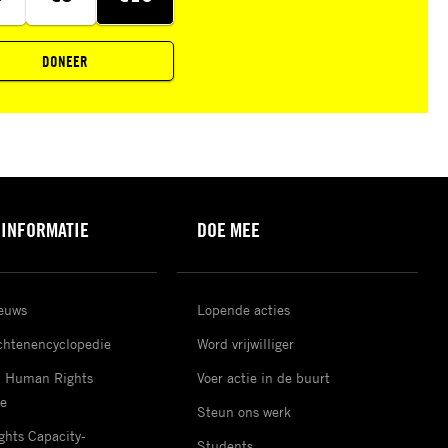
DONEER
 INFORMATIE
DOE MEE
ieuws
Lopende acties
htenencyclopedie
Word vrijwilliger
d Human Rights
Voer actie in de buurt
e
Steun ons werk
hts Capacity-
Students