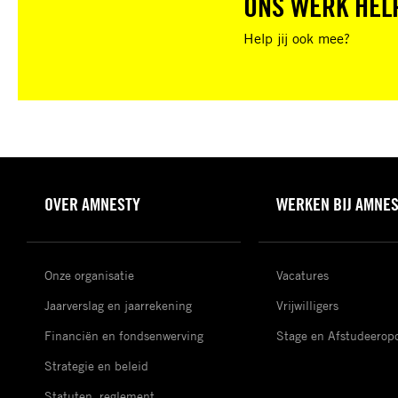
ONS WERK HEL
Help jij ook mee?
OVER AMNESTY
WERKEN BIJ AMNE
Onze organisatie
Vacatures
Jaarverslag en jaarrekening
Vrijwilligers
Financiën en fondsenwerving
Stage en Afstudeerop
Strategie en beleid
Statuten, reglement,