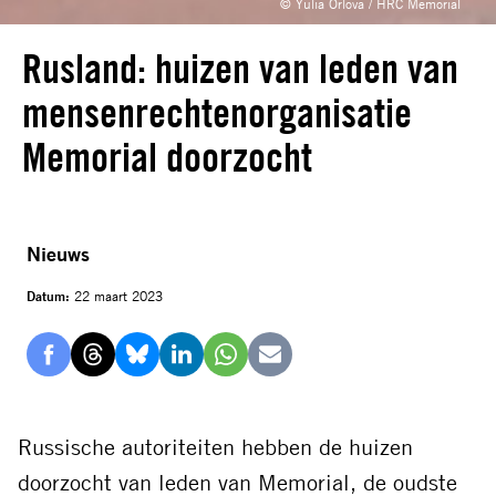
© Yulia Orlova / HRC Memorial
Rusland: huizen van leden van
mensenrechtenorganisatie
Memorial doorzocht
Nieuws
Datum:
22 maart 2023
Delen
Delen
Delen
Delen
Delen
Delen
via
via
via
via
via
via
Facebook
Threads
Bluesky
LinkedIn
Whatsapp
E-
Russische autoriteiten hebben de huizen
mail
doorzocht van leden van Memorial, de oudste