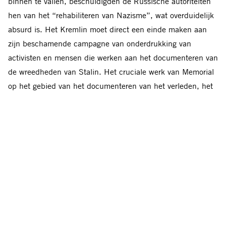
binnen te vallen, beschuldigden de Russische autoriteiten
hen van het “rehabiliteren van Nazisme”, wat overduidelijk
absurd is. Het Kremlin moet direct een einde maken aan
zijn beschamende campagne van onderdrukking van
activisten en mensen die werken aan het documenteren van
de wreedheden van Stalin. Het cruciale werk van Memorial
op het gebied van het documenteren van het verleden, het
onderwijzen van jongeren en het bijhouden van de
geschiedenis van politieke onderdrukking, moet blijven
voortbestaan.’
Achtergrond
Op dinsdagmorgen vielen veiligheidstroepen de huizen
binnen van negen leden van Memorial, waaronder het huis
van de voorzitter, Yan Rachinsky. Ook vielen ze het
hoofdkantoor in Moskou binnen. Dezelfde dag werd Oleg