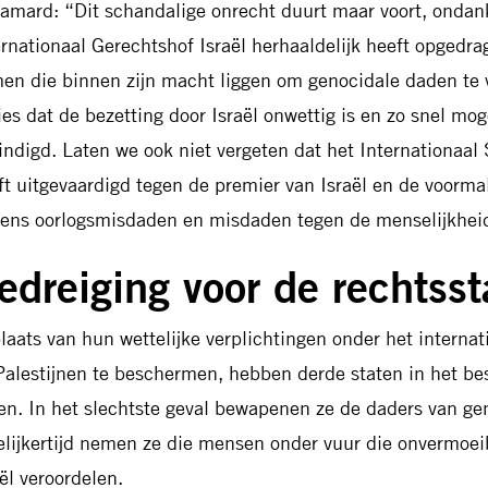
lamard: “Dit schandalige onrecht duurt maar voort, ondank
ernationaal Gerechtshof Israël herhaaldelijk heeft opgedra
en die binnen zijn macht liggen om genocidale daden te 
ies dat de bezetting door Israël onwettig is en zo snel mo
indigd. Laten we ook niet vergeten dat het Internationaal 
ft uitgevaardigd tegen de premier van Israël en de voorma
ens oorlogsmisdaden en misdaden tegen de menselijkhei
edreiging voor de rechtsst
plaats van hun wettelijke verplichtingen onder het interna
Palestijnen te beschermen, hebben derde staten in het be
ken. In het slechtste geval bewapenen ze de daders van g
elijkertijd nemen ze die mensen onder vuur die onvermoeib
aël veroordelen.