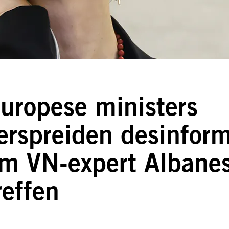
uropese ministers
erspreiden desinform
m VN-expert Albanes
reffen