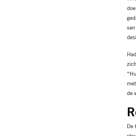
doe
ged
van
des
Had
zic
“Hu
met
de 
R
De 
ste