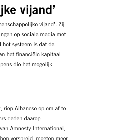
jke vijand’
nschappelijke vijand’. Zij
kingen op sociale media met
 het systeem is dat de
n het financiële kapitaal
apens die het mogelijk
, riep Albanese op om af te
ters deden daarop
 van Amnesty International,
ebben verspreid, moeten meer