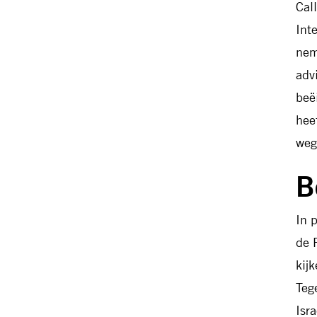
Cal
Int
nem
adv
beë
hee
weg
B
In 
de 
kij
Teg
Isr