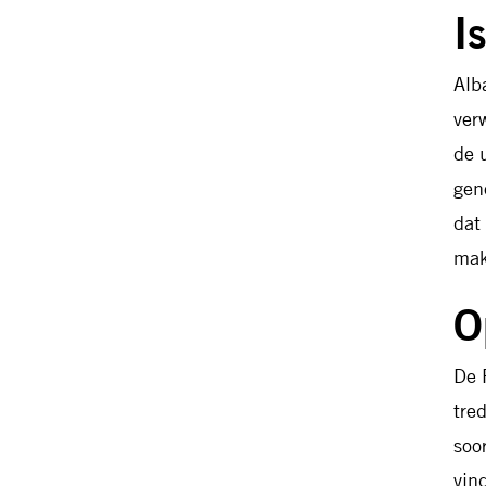
I
Alb
ver
de 
gen
dat
mak
O
De 
tre
soo
vin