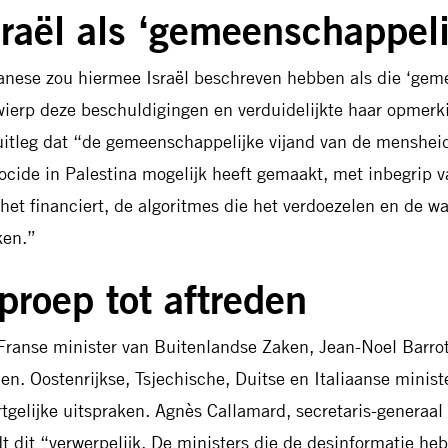
sraël als ‘gemeenschappeli
anese zou hiermee Israël beschreven hebben als die ‘gemee
wierp deze beschuldigingen en verduidelijkte haar opmer
uitleg dat “de gemeenschappelijke vijand van de mensheid
ocide in Palestina mogelijk heeft gemaakt, met inbegrip va
 het financiert, de algoritmes die het verdoezelen en de w
en.”
proep tot aftreden
Franse minister van Buitenlandse Zaken, Jean-Noel Barrot
den. Oostenrijkse, Tsjechische, Duitse en Italiaanse minis
rtgelijke uitspraken. Agnès Callamard, secretaris-generaal
dt dit “verwerpelijk. De ministers die de desinformatie h