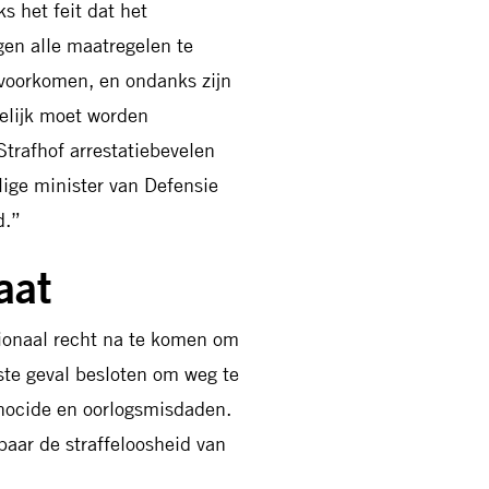
s het feit dat het
gen alle maatregelen te
voorkomen, en ondanks zijn
gelijk moet worden
Strafhof arrestatiebevelen
lige minister van Defensie
d.”
aat
tionaal recht na te komen om
ste geval besloten om weg te
enocide en oorlogsmisdaden.
aar de straffeloosheid van