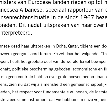
nisters van Europese landen riepen op tot h
ancesca Albanese, speciaal rapporteur van 
nsenrechtensituatie in de sinds 1967 bezet
bieden. Dit nadat uitspraken van haar over 
ïnterpreteerd.
anese deed haar uitspraken in Doha, Qatar, tijdens een d
Jazeera georganiseerd forum. Ze zei daar het volgende: “In 
ppen, heeft het grootste deel van de wereld Israël bewapen
schaft, politieke bescherming geboden, economische en fi
, die geen controle hebben over grote hoeveelheden financi
ens, zien nu dat wij als mensheid een gemeenschappelijk
jheden, het respect voor fundamentele vrijheden, de laatst
tste vreedzame instrument dat we hebben om onze vrijheid