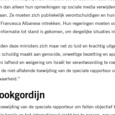
n dan alleen hun opmerkingen op sociale media verwijde
aan. Ze moeten zich publiekelijk verontschuldigen en hun
 Francesca Albanese intrekken. Hun regeringen moeten o
informatie tot stand is gekomen, om dergelijke situaties 
den deze ministers zich maar net zo luid en krachtig uitg
h schuldig maakt aan genocide, onwettige bezetting en apa
n lafheid en weigering om Israël ter verantwoording te roe
 de niet-aflatende toewijding van de speciale rapporteur 
waarheid.”
ookgordijn
toewijding van de speciale rapporteur om feiten objectief
vig bewijs en het internationaal recht toe te passen, was 