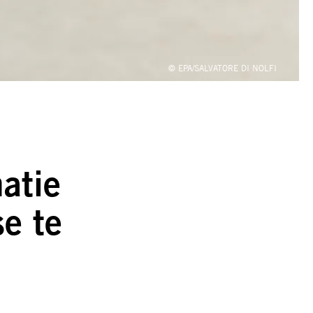
© EPA/SALVATORE DI NOLFI
atie
e te