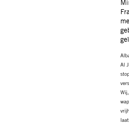
Mi
Fr
me
ge
ge
Alb
Al 
sto
ver
Wij
wap
vri
laa