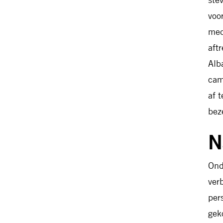
voo
med
aft
Alb
cam
af 
bez
N
Ond
ver
per
gek