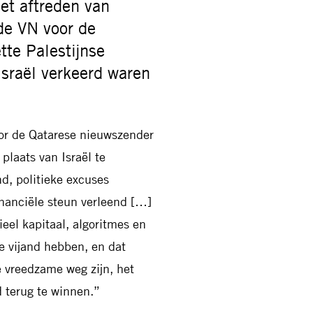
et aftreden van
de VN voor de
te Palestijnse
Israël verkeerd waren
oor de Qatarese nieuwszender
plaats van Israël te
d, politieke excuses
nanciële steun verleend […]
eel kapitaal, algoritmes en
e vijand hebben, en dat
e vreedzame weg zijn, het
 terug te winnen.”