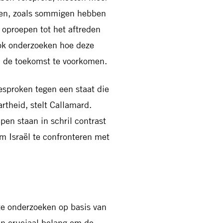
ren, zoals sommigen hebben
 oproepen tot het aftreden
ok onderzoeken hoe deze
in de toekomst te voorkomen.
esproken tegen een staat die
rtheid, stelt Callamard.
pen staan in schril contrast
om Israël te confronteren met
 te onderzoeken op basis van
van cruciaal belang om de