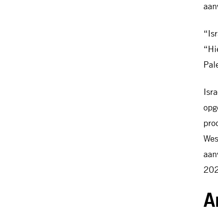
aan
“Is
“Hi
Pal
Isr
opg
pro
Wes
aan
202
A