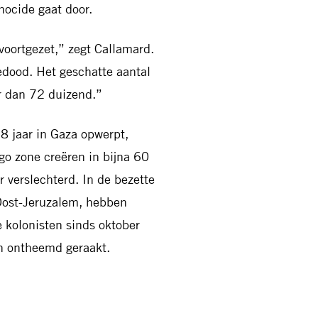
nocide gaat door.
 voortgezet,” zegt Callamard.
edood. Het geschatte aantal
r dan 72 duizend.”
18 jaar in Gaza opwerpt,
-go zone creëren in bijna 60
verslechterd. In de bezette
 Oost-Jeruzalem, hebben
e kolonisten sinds oktober
n ontheemd geraakt.