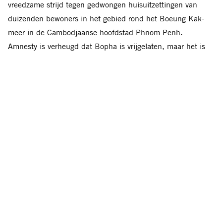
vreedzame strijd tegen gedwongen huisuitzettingen van
duizenden bewoners in het gebied rond het Boeung Kak-
meer in de Cambodjaanse hoofdstad Phnom Penh.
Amnesty is verheugd dat Bopha is vrijgelaten, maar het is
teleurstellend dat de aanklacht gehandhaafd blijft. De
activiste is niet vrijgesproken door het Hooggerechtshof;
haar zaak is doorverwezen naar het Cambodjaanse Hof van
Beroep.
Bopha bedankte Amnesty en haar vrijwilligers voor alle
steun. ‘Jullie inzet heeft tot succes geleid, zo blijkt uit mijn
vrijlating. Maar mijn zaak is nog niet voorbij. Blijf mij, mijn
gemeenschap en andere Cambodjanen alstublieft steunen.
We kunnen het meeste bereiken als we allemaal
samenwerken.’ Amnesty blijft actievoeren totdat Yorm
Bopha onvoorwaardelijk is vrijgesproken.