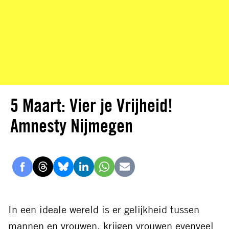
5 Maart: Vier je Vrijheid!
Amnesty Nijmegen
Delen
Delen
Delen
Delen
Delen
Delen
via
via
via
via
via
via
Facebook
Threads
Bluesky
LinkedIn
Whatsapp
E-
In een ideale wereld is er gelijkheid tussen
mail
mannen en vrouwen, krijgen vrouwen evenveel