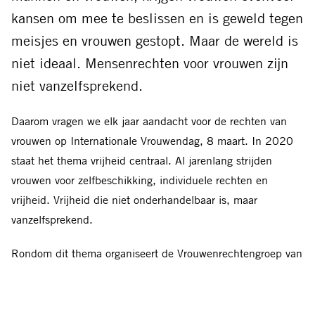
kansen om mee te beslissen en is geweld tegen
meisjes en vrouwen gestopt. Maar de wereld is
niet ideaal. Mensenrechten voor vrouwen zijn
niet vanzelfsprekend.
Daarom vragen we elk jaar aandacht voor de rechten van
vrouwen op Internationale Vrouwendag, 8 maart. In 2020
staat het thema vrijheid centraal. Al jarenlang strijden
vrouwen voor zelfbeschikking, individuele rechten en
vrijheid. Vrijheid die niet onderhandelbaar is, maar
vanzelfsprekend.
Rondom dit thema organiseert de Vrouwenrechtengroep van
Amnesty Nijmegen een thema-avond met
Liesbeth van der
Hoogte
(Conflict-to-Change/Ledenraad Amnesty Nederland),
Julia Iván
(voormalig directeur Amnesty Hongarije/senior