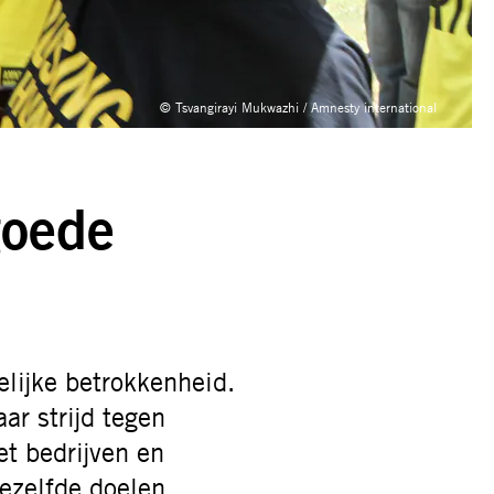
© Tsvangirayi Mukwazhi / Amnesty international
goede
lijke betrokkenheid.
ar strijd tegen
t bedrijven en
dezelfde doelen