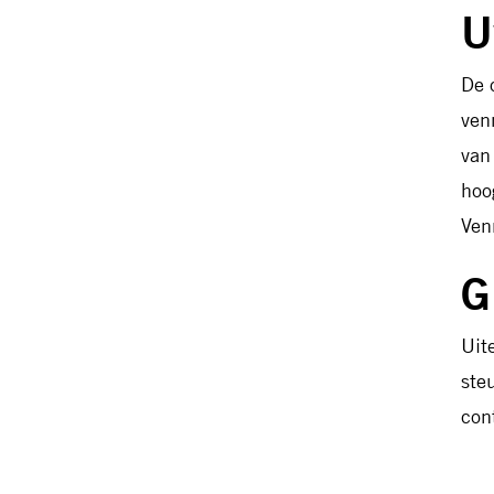
U
De 
ven
van
hoo
Ven
G
Uit
ste
con