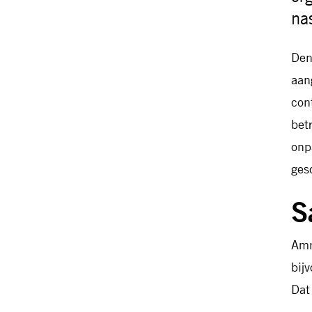
na
Den
aan
con
bet
onp
ges
S
Amn
bij
Dat