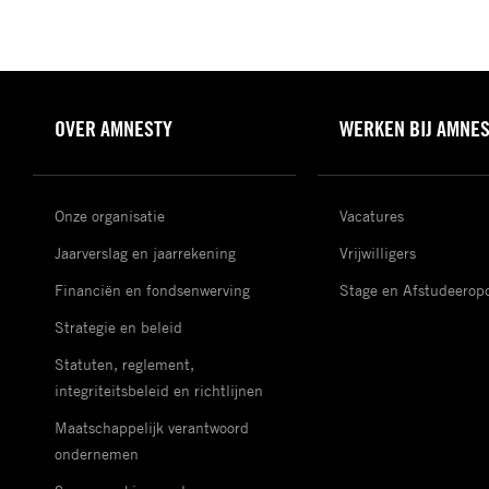
OVER AMNESTY
WERKEN BIJ AMNE
Onze organisatie
Vacatures
Jaarverslag en jaarrekening
Vrijwilligers
Financiën en fondsenwerving
Stage en Afstudeerop
Strategie en beleid
Statuten, reglement,
integriteitsbeleid en richtlijnen
Maatschappelijk verantwoord
ondernemen