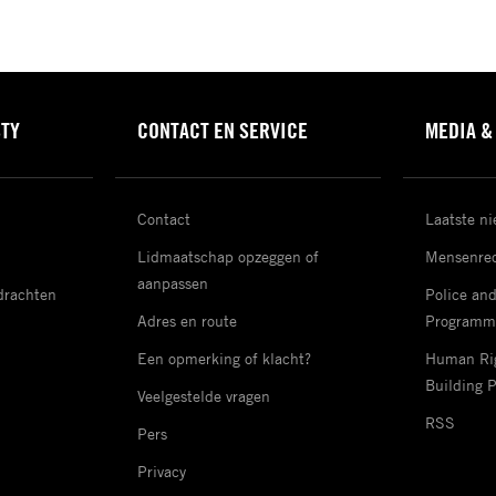
STY
CONTACT EN SERVICE
MEDIA &
Contact
Laatste n
Lidmaatschap opzeggen of
Mensenrec
aanpassen
drachten
Police an
Adres en route
Programm
Een opmerking of klacht?
Human Rig
Building 
Veelgestelde vragen
RSS
Pers
Privacy