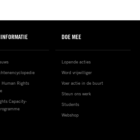
 INFORMATIE
DOE MEE
ieuws
Lopende acties
htenencyclopedie
Word vrijwilliger
d Human Rights
Voer actie in de buurt
e
Steun ons werk
hts Capacity-
Students
Programme
Webshop