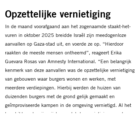
Opzettelijke vernietiging
In de maand voorafgaand aan het zogenaamde staakt-het-
vuren in oktober 2025 breidde Israël zijn meedogenloze
aanvallen op Gaza-stad uit, en voerde ze op. “Hierdoor
raakten de meeste mensen ontheemd”, reageert Erika
Guevara Rosas van Amnesty International. “Een belangrijk
kenmerk van deze aanvallen was de opzettelijke vernietiging
van gebouwen waar burgers wonen en werken, met
meerdere verdiepingen. Hierbij werden de huizen van
duizenden burgers met de grond gelijk gemaakt en
geïmproviseerde kampen in de omgeving vernietigd. Al het
beschikbare bewijs wijst erop dat de vernietiging van deze
13 flatgebouwen door Israël niet geldt als ‘absoluut
noodzakelijk voor militaire operaties’. Daarom moet het
worden onderzocht als oorlogsmisdrijf.”