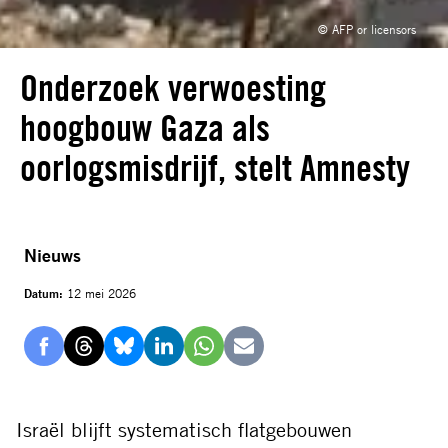
© AFP or licensors
Onderzoek verwoesting
hoogbouw Gaza als
oorlogsmisdrijf, stelt Amnesty
Nieuws
Datum:
12 mei 2026
Delen
Delen
Delen
Delen
Delen
Delen
via
via
via
via
via
via
Facebook
Threads
Bluesky
LinkedIn
Whatsapp
E-
Israël blijft systematisch flatgebouwen
mail