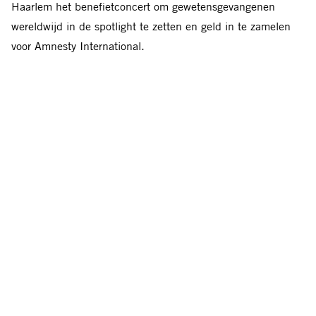
Haarlem het benefietconcert om gewetensgevangenen
wereldwijd in de spotlight te zetten en geld in te zamelen
voor Amnesty International.
Bender zette in met een aantal eigen liedjes en dichteres
Anneruth Wibaut droeg haar gedicht voor over dit thema.
Het echtpaar Leyla en Arif Yunus uit Azerbeidzjan schoven
bij Dolf Jansen aan tafel en vertelden over het geweldloze
verzet tegen het wrede dictatoriale regime van hun land.
Hoe zij dat hebben moeten bekopen met martelingen,
vernederingen en een uitzichtloze gevangenisstraf. Mede
door de volhardende steun en aandacht van Amnesty
International voor hun situatie, hebben zij het overleefd. Zij
hebben uiteindelijk hun land kunnen ontvluchten, maar
nog altijd zijn ze bang voor de lange armen van het regime.
Ton Moolenaar en Joelle Wiersema van Amnesty Haarlem