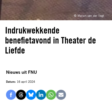
© Marjon van der Vegt
Indrukwekkende
benefietavond in Theater de
Liefde
Nieuws uit FNU
Datum:
16 april 2024
Delen
Delen
Delen
Delen
Delen
Delen
via
via
via
via
via
via