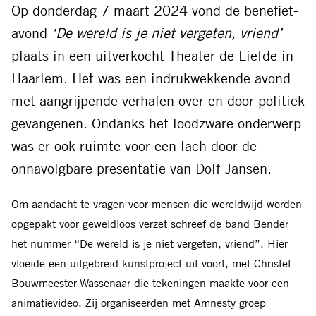
Facebook
Threads
Bluesky
LinkedIn
Whatsapp
E-
Op donderdag 7 maart 2024 vond de benefiet-
mail
avond
‘De wereld is je niet vergeten, vriend’
plaats in een uitverkocht Theater de Liefde in
Haarlem. Het was een indrukwekkende avond
met aangrijpende verhalen over en door politiek
gevangenen. Ondanks het loodzware onderwerp
was er ook ruimte voor een lach door de
onnavolgbare presentatie van Dolf Jansen.
Om aandacht te vragen voor mensen die wereldwijd worden
opgepakt voor geweldloos verzet schreef de band Bender
het nummer “De wereld is je niet vergeten, vriend”. Hier
vloeide een uitgebreid kunstproject uit voort, met Christel
Bouwmeester-Wassenaar die tekeningen maakte voor een
animatievideo. Zij organiseerden met Amnesty groep