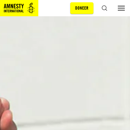
DONEER
Sla navigatie over
ZOEKEN