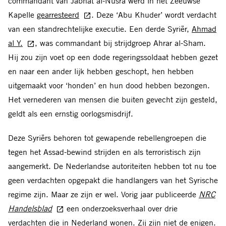
commandant van Jabhat al-Nusra werd in het Zeeuwse
Kapelle
gearresteerd
. Deze ‘Abu Khuder’ wordt verdacht
van een standrechtelijke executie. Een derde Syriër,
Ahmad
al Y.
, was commandant bij strijdgroep Ahrar al-Sham.
Hij zou zijn voet op een dode regeringssoldaat hebben gezet
en naar een ander lijk hebben geschopt, hen hebben
uitgemaakt voor ‘honden’ en hun dood hebben bezongen.
Het vernederen van mensen die buiten gevecht zijn gesteld,
geldt als een ernstig oorlogsmisdrijf.
Deze Syriërs behoren tot gewapende rebellengroepen die
tegen het Assad-bewind strijden en als terroristisch zijn
aangemerkt. De Nederlandse autoriteiten hebben tot nu toe
geen verdachten opgepakt die handlangers van het Syrische
regime zijn. Maar ze zijn er wel. Vorig jaar publiceerde
NRC
Handelsblad
een onderzoeksverhaal over drie
verdachten die in Nederland wonen. Zij zijn niet de enigen.