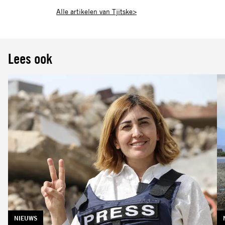
Alle artikelen van Tjitske>
Lees ook
TAG:
NIEUWS