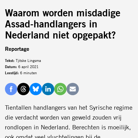
Waarom worden misdadige
Assad-handlangers in
Nederland niet opgepakt?
Reportage
Tekst:
Tjitske Lingsma
Datum:
6 april 2021
Leestijd:
6 minuten
Delen
Delen
Delen
Delen
Delen
Delen
via
via
via
via
via
via
Tientallen handlangers van het Syrische regime
Facebook
Threads
Bluesky
LinkedIn
Whatsapp
E-
die verdacht worden van geweld zouden vrij
mail
rondlopen in Nederland. Berechten is moeilijk,
ook omdat veel vluchtelingen bij de