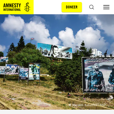
DONEER
Sla navigatie over
ZOEKEN
© Meridith Kohut/NYT/ANP