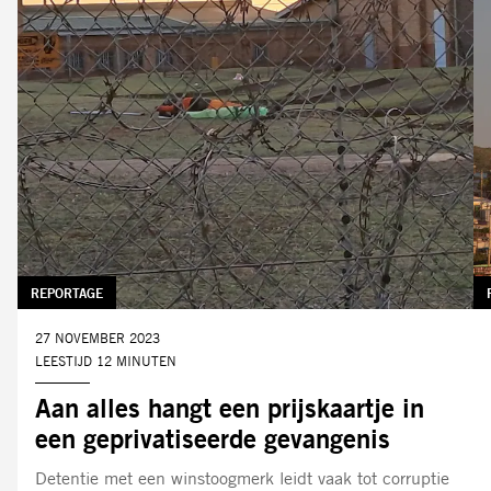
TAG:
REPORTAGE
DATUM:
27 NOVEMBER 2023
LEESTIJD 12 MINUTEN
Aan alles hangt een prijskaartje in
een geprivatiseerde gevangenis
Detentie met een winstoogmerk leidt vaak tot corruptie