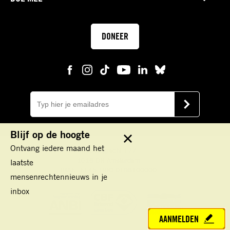
DONEER
E-
mail
VERSTUUR
Blijf op de hoogte
Sluit
Ontvang iedere maand het
Keizersgracht 177
1016 DR Amsterdam
laatste
IBAN: NL45 TRIO 0198100000
mensenrechtennieuws in je
inbox
AANMELDEN