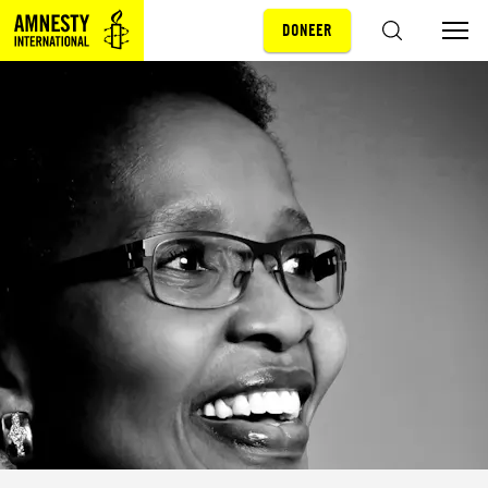
DONEER
Sla navigatie over
ZOEKEN