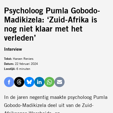
Psycholoog Pumla Gobodo-
Madikizela: ‘Zuid-Afrika is
nog niet klaar met het
verleden’
Interview
Tekst:
Haroen Reniers
Datum:
22 februari 2024
Leestijd:
6 minuten
Delen
Delen
Delen
Delen
Delen
Delen
via
via
via
via
via
via
In de jaren negentig maakte psycholoog Pumla
Facebook
Threads
Bluesky
LinkedIn
Whatsapp
E-
Gobodo-Madikizela deel uit van de Zuid-
mail