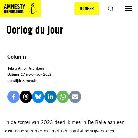
DONEER
Sla navigatie over
ZOEKEN
Oorlog du jour
© Jitske Schols
Column
Tekst:
Arnon Grunberg
Datum:
27 november 2023
Leestijd:
3 minuten
Delen
Delen
Delen
Delen
Delen
Delen
via
via
via
via
via
via
Facebook
Threads
Bluesky
LinkedIn
Whatsapp
E-
In de zomer van 2023 deed ik mee in De Balie aan een
mail
discussiebijeenkomst met een aantal schrijvers over