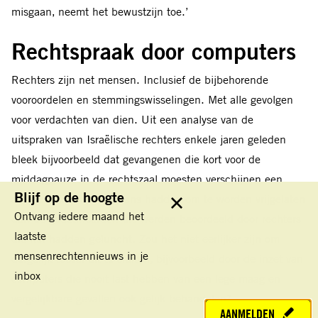
misgaan‚ neemt het bewustzijn toe.’
Rechtspraak door computers
Rechters zijn net mensen. Inclusief de bijbehorende
vooroordelen en stemmingswisselingen. Met alle gevolgen
voor verdachten van dien. Uit een analyse van de
uitspraken van Israëlische rechters enkele jaren geleden
bleek bijvoorbeeld dat gevangenen die kort voor de
middagpauze in de rechtszaal moesten verschijnen een
Blijf op de hoogte
aanmerkelijk kleinere kans hadden om te worden vrijgelaten
Sluit
Ontvang iedere maand het
dan de gedetineerden die werden beoordeeld door rechters
laatste
die net hadden geluncht. Zou het niet eerlijker zijn om
mensenrechtennieuws in je
dergelijk toeval uit te sluiten‚ bijvoorbeeld door de inzet van
inbox
computers die nooit last hebben van een lege maag en
vergelijkbare gevallen ook gelijk behandelen?
AANMELDEN