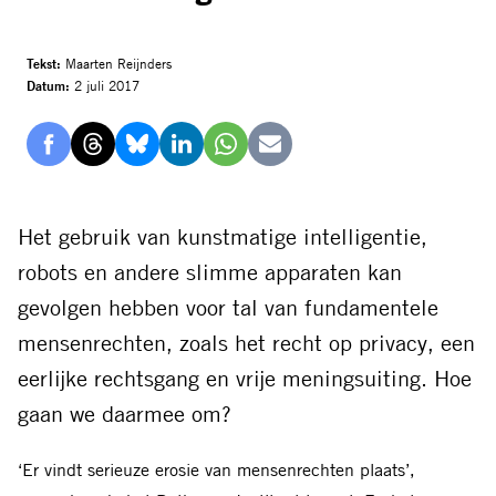
Tekst:
Maarten Reijnders
Datum:
2 juli 2017
Delen
Delen
Delen
Delen
Delen
Delen
via
via
via
via
via
via
Facebook
Threads
Bluesky
LinkedIn
Whatsapp
E-
Het gebruik van kunstmatige intelligentie‚
mail
robots en andere slimme apparaten kan
gevolgen hebben voor tal van fundamentele
mensenrechten‚ zoals het recht op privacy‚ een
eerlijke rechtsgang en vrije meningsuiting. Hoe
gaan we daarmee om?
‘Er vindt serieuze erosie van mensenrechten plaats’‚