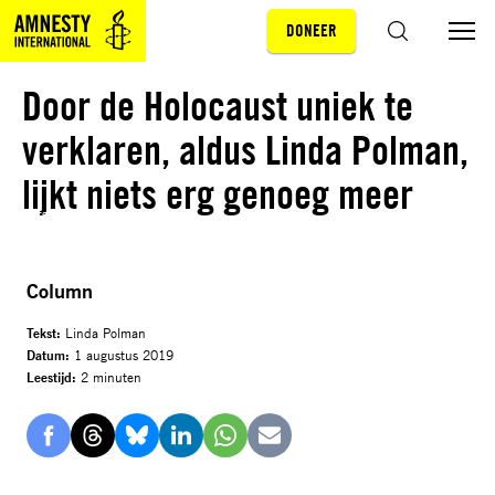
DONEER
Sla navigatie over
ZOEKEN
Door de Holocaust uniek te
verklaren, aldus Linda Polman,
lijkt niets erg genoeg meer
© Jitske Schols
Column
Tekst:
Linda Polman
Datum:
1 augustus 2019
Leestijd:
2 minuten
Delen
Delen
Delen
Delen
Delen
Delen
via
via
via
via
via
via