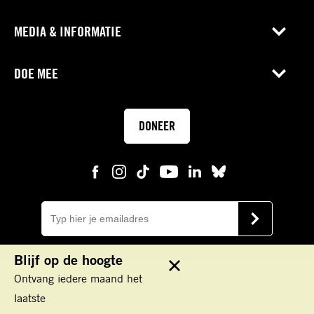
MEDIA & INFORMATIE
DOE MEE
DONEER
E-
mail
VERSTUUR
Blijf op de hoogte
Sluit
Ontvang iedere maand het
Keizersgracht 177
1016 DR Amsterdam
laatste
IBAN: NL45 TRIO 0198100000