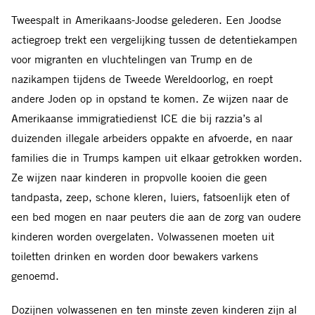
Facebook
Threads
Bluesky
LinkedIn
Whatsapp
E-
Tweespalt in Amerikaans-Joodse gelederen. Een Joodse
mail
actiegroep trekt een vergelijking tussen de detentiekampen
voor migranten en vluchtelingen van Trump en de
nazikampen tijdens de Tweede Wereldoorlog, en roept
andere Joden op in opstand te komen. Ze wijzen naar de
Amerikaanse immigratiedienst ICE die bij razzia’s al
duizenden illegale arbeiders oppakte en afvoerde, en naar
families die in Trumps kampen uit elkaar getrokken worden.
Ze wijzen naar kinderen in propvolle kooien die geen
tandpasta, zeep, schone kleren, luiers, fatsoenlijk eten of
een bed mogen en naar peuters die aan de zorg van oudere
kinderen worden overgelaten. Volwassenen moeten uit
toiletten drinken en worden door bewakers varkens
genoemd.
Dozijnen volwassenen en ten minste zeven kinderen zijn al