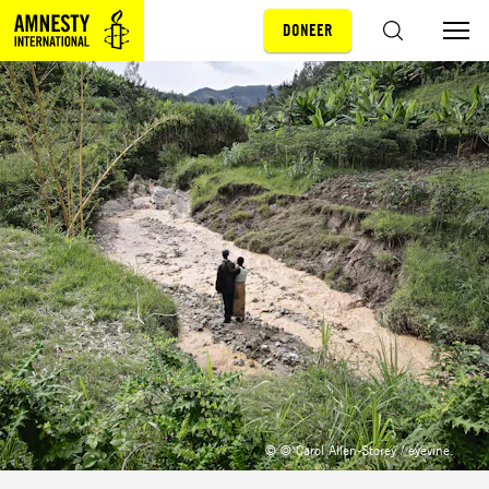
DONEER
Sla navigatie over
ZOEKEN
© © Carol Allen-Storey / eyevine.