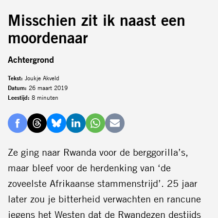
Misschien zit ik naast een
moordenaar
Achtergrond
Tekst:
Joukje Akveld
Datum:
26 maart 2019
Leestijd:
8 minuten
Delen
Delen
Delen
Delen
Delen
Delen
via
via
via
via
via
via
Ze ging naar Rwanda voor de berggorilla’s,
Facebook
Threads
Bluesky
LinkedIn
Whatsapp
E-
maar bleef voor de herdenking van ‘de
mail
zoveelste Afrikaanse stammenstrijd’. 25 jaar
later zou je bitterheid verwachten en rancune
jegens het Westen dat de Rwandezen destijds